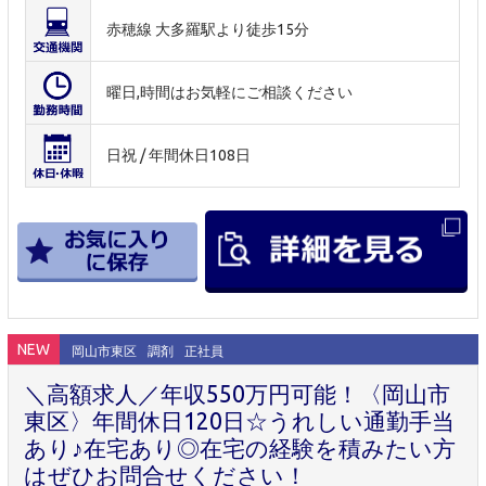
赤穂線 大多羅駅より徒歩15分
曜日,時間はお気軽にご相談ください
日祝 / 年間休日108日
NEW
岡山市東区
調剤
正社員
＼高額求人／年収550万円可能！〈岡山市
東区〉年間休日120日☆うれしい通勤手当
あり♪在宅あり◎在宅の経験を積みたい方
はぜひお問合せください！