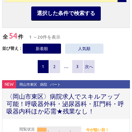
選択した条件で検索する
54
全
件
1 ～20件を表示
並び替え：
新着順
人気順
1
2
…
3
次へ
NEW
岡山市東区
病院
パート
〈岡山市東区〉病院求人でスキルアップ
可能！呼吸器外科・泌尿器科・肛門科・呼
吸器内科ほか応需★残業なし！
閲覧状況
今が狙い目！