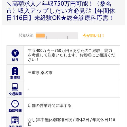
＼高額求人／年収750万円可能！〈桑名
市〉収入アップしたい方必見◎【年間休
日116日】未経験OK★総合診療科応需！
閲覧状況
今が狙い目！
年収400万円～750万円 ※あなたのご経験、能力
を考慮して決定いたします。お気軽にご相談くだ
さい！
三重県 桑名市
-
店舗の営業時間に準ずる
なし(年中無休)(調剤)日祝 / 週休2日 / 年間休日116
日