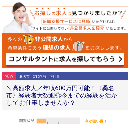
NEW
桑名市
OTC併設
正社員
＼高額求人／年収600万円可能！〈桑名
市〉経験者大歓迎◎今までの経験を活か
してお仕事しませんか？
閲覧状況
今が狙い目！