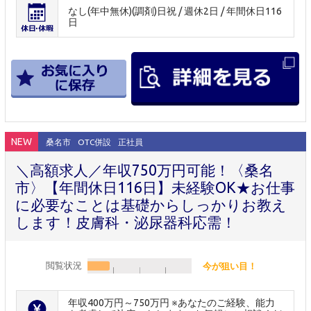
なし(年中無休)(調剤)日祝 / 週休2日 / 年間休日116
日
NEW
桑名市
OTC併設
正社員
＼高額求人／年収750万円可能！〈桑名
市〉【年間休日116日】未経験OK★お仕事
に必要なことは基礎からしっかりお教え
します！皮膚科・泌尿器科応需！
閲覧状況
今が狙い目！
年収400万円～750万円 ※あなたのご経験、能力