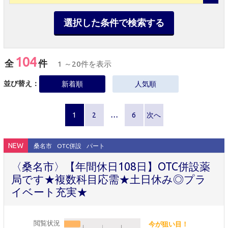
選択した条件で検索する
104
全
件
1 ～20件を表示
並び替え：
新着順
人気順
1
2
…
6
次へ
NEW
桑名市
OTC併設
パート
〈桑名市〉【年間休日108日】OTC併設薬
局です★複数科目応需★土日休み◎プラ
イベート充実★
閲覧状況
今が狙い目！