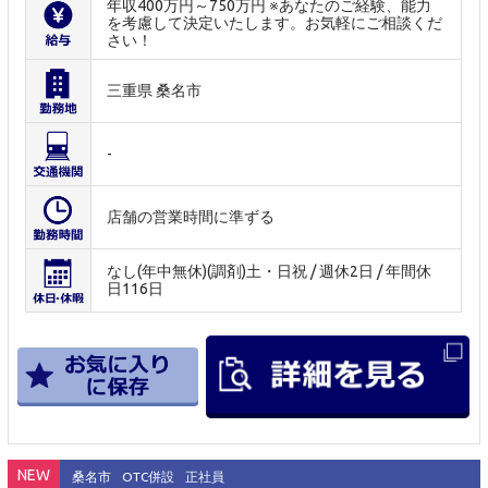
年収400万円～750万円 ※あなたのご経験、能力
を考慮して決定いたします。お気軽にご相談くだ
さい！
三重県 桑名市
-
店舗の営業時間に準ずる
なし(年中無休)(調剤)土・日祝 / 週休2日 / 年間休
日116日
NEW
桑名市
OTC併設
正社員