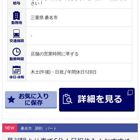
さい！
三重県 桑名市
-
店舗の営業時間に準ずる
木土(午後)・日祝 / 年間休日120日
NEW
桑名市
調剤
パート