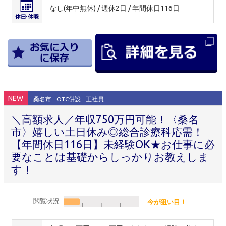
なし(年中無休) / 週休2日 / 年間休日116日
NEW
桑名市
OTC併設
正社員
＼高額求人／年収750万円可能！〈桑名
市〉嬉しい土日休み◎総合診療科応需！
【年間休日116日】未経験OK★お仕事に必
要なことは基礎からしっかりお教えしま
す！
閲覧状況
今が狙い目！