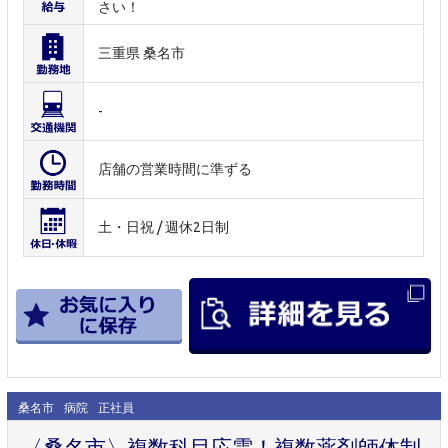
さい！
三重県 桑名市
-
店舗の営業時間に準ずる
土・日祝 / 週休2日制
桑名市
病院
正社員
〈桑名市〉複数科目応需！複数薬剤師体制