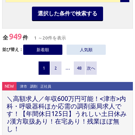
選択した条件で検索する
949
全
件
1 ～20件を表示
並び替え：
新着順
人気順
1
2
…
48
次へ
NEW
津市
調剤
正社員
＼高額求人／年収600万円可能！<津市>内
科・呼吸器科ほか応需の調剤薬局求人で
す！【年間休日125日】うれしい土日休み
♪漢方取扱あり！在宅あり！残業ほぼ無
し！