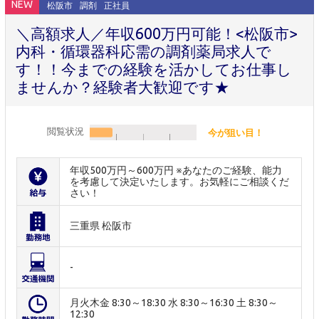
NEW
松阪市
調剤
正社員
＼高額求人／年収600万円可能！<松阪市>
内科・循環器科応需の調剤薬局求人で
す！！今までの経験を活かしてお仕事し
ませんか？経験者大歓迎です★
閲覧状況
今が狙い目！
年収500万円～600万円 ※あなたのご経験、能力
を考慮して決定いたします。お気軽にご相談くだ
さい！
三重県 松阪市
-
月火木金 8:30～18:30 水 8:30～16:30 土 8:30～
12:30