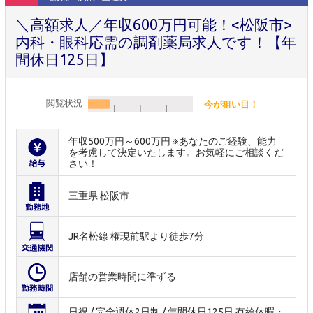
＼高額求人／年収600万円可能！<松阪市>
内科・眼科応需の調剤薬局求人です！【年
間休日125日】
閲覧状況
今が狙い目！
年収500万円～600万円 ※あなたのご経験、能力
を考慮して決定いたします。お気軽にご相談くだ
さい！
三重県 松阪市
JR名松線 権現前駅より徒歩7分
店舗の営業時間に準ずる
日祝 / 完全週休2日制 / 年間休日125日 有給休暇・