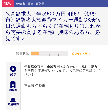
NEW
伊勢市
調剤
正社員
＼高額求人／年収600万円可能！〈伊勢
市〉経験者大歓迎◎マイカー通勤OK★毎
日の通勤もらくらく◎在宅あり◎これか
ら需要の高まる在宅に興味のある方、必
見です♪
閲覧状況
今が狙い目！
年収500万円～600万円 ※あなたのご経験、能力
を考慮して決定いたします。お気軽にご相談くだ
さい！
三重県 伊勢市
-