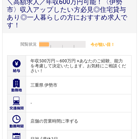
＼高額求人／年収600万円可能！〈伊勢
市〉収入アップしたい方必見◎住宅貸与
あり◎一人暮らしの方におすすめ求人で
す！
閲覧状況
今が狙い目！
年収500万円～600万円 ※あなたのご経験、能力
を考慮して決定いたします。お気軽にご相談くだ
さい！
三重県 伊勢市
-
店舗の営業時間に準ずる
日祝 / 週休2日