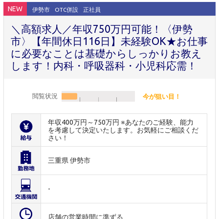
NEW
伊勢市
OTC併設
正社員
＼高額求人／年収750万円可能！〈伊勢
市〉【年間休日116日】未経験OK★お仕事
に必要なことは基礎からしっかりお教え
します！内科・呼吸器科・小児科応需！
閲覧状況
今が狙い目！
年収400万円～750万円 ※あなたのご経験、能力
を考慮して決定いたします。お気軽にご相談くだ
さい！
三重県 伊勢市
-
店舗の営業時間に準ずる