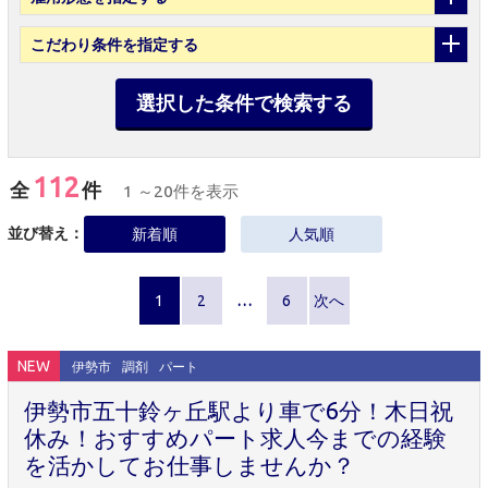
こだわり条件
を指定する
選択した条件で検索する
112
全
件
1 ～20件を表示
並び替え：
新着順
人気順
1
2
…
6
次へ
NEW
伊勢市
調剤
パート
伊勢市五十鈴ヶ丘駅より車で6分！木日祝
休み！おすすめパート求人今までの経験
を活かしてお仕事しませんか？