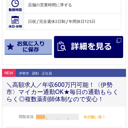
店舗の営業時間に準ずる
日祝 / 完全週休2日制 / 年間休日125日
NEW
伊勢市
調剤
正社員
＼高額求人／年収600万円可能！〈伊勢
市〉マイカー通勤OK★毎日の通勤もらく
らく◎複数薬剤師体制なので安心！
閲覧状況
今が狙い目！