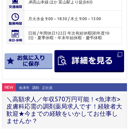
JR高山本線 ほか 富山駅より徒歩6分
月火水金 9:00～18:30 / 木土 9:00～13:00
日祝 / 年間休日122日 年次有給休暇(初年度10
日)・夏季休暇・年末年始休暇・慶弔休暇
NEW
魚津市
調剤
正社員
＼高額求人／年収570万円可能！<魚津市>
皮膚科応需の調剤薬局求人です！経験者大
歓迎★今までの経験をいかしてお仕事し
ませんか？