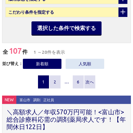
こだわり条件
を指定する
選択した条件で検索する
107
全
件
1 ～20件を表示
並び替え：
新着順
人気順
1
2
…
6
次へ
NEW
富山市
調剤
正社員
＼高額求人／年収570万円可能！<富山市>
総合診療科応需の調剤薬局求人です！【年
間休日122日】