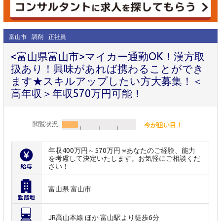
富山市
調剤
正社員
<富山県富山市>マイカー通勤OK！漢方取
扱あり！興味があれば携わることができ
ます★スキルアップしたい方大募集！＜
高年収＞年収570万円可能！
閲覧状況
今が狙い目！
年収400万円～570万円 ※あなたのご経験、能力
を考慮して決定いたします。お気軽にご相談くだ
さい！
富山県 富山市
JR高山本線 ほか 富山駅より徒歩6分