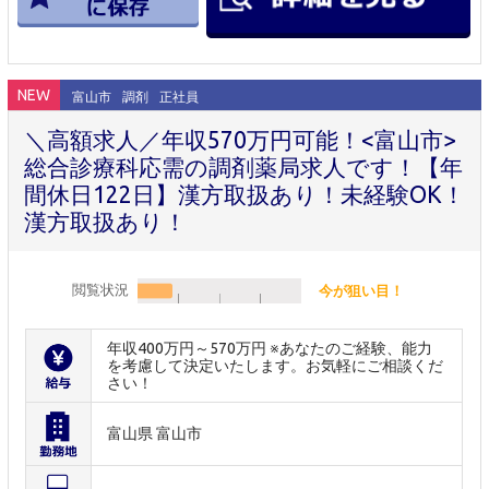
NEW
富山市
調剤
正社員
＼高額求人／年収570万円可能！<富山市>
総合診療科応需の調剤薬局求人です！【年
間休日122日】漢方取扱あり！未経験OK！
漢方取扱あり！
閲覧状況
今が狙い目！
年収400万円～570万円 ※あなたのご経験、能力
を考慮して決定いたします。お気軽にご相談くだ
さい！
富山県 富山市