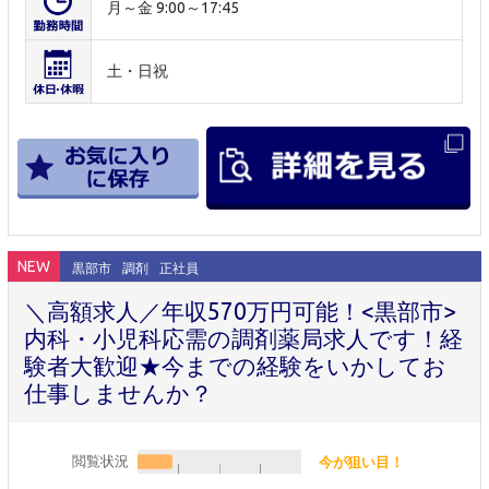
月～金 9:00～17:45
土・日祝
NEW
黒部市
調剤
正社員
＼高額求人／年収570万円可能！<黒部市>
内科・小児科応需の調剤薬局求人です！経
験者大歓迎★今までの経験をいかしてお
仕事しませんか？
閲覧状況
今が狙い目！