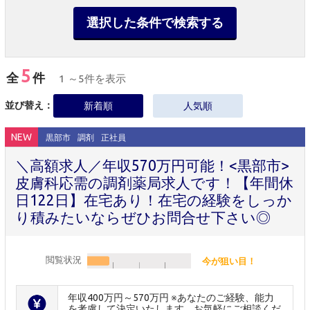
選択した条件で検索する
5
全
件
1 ～5件を表示
並び替え：
新着順
人気順
NEW
黒部市
調剤
正社員
＼高額求人／年収570万円可能！<黒部市>
皮膚科応需の調剤薬局求人です！【年間休
日122日】在宅あり！在宅の経験をしっか
り積みたいならぜひお問合せ下さい◎
閲覧状況
今が狙い目！
年収400万円～570万円 ※あなたのご経験、能力
を考慮して決定いたします。お気軽にご相談くだ