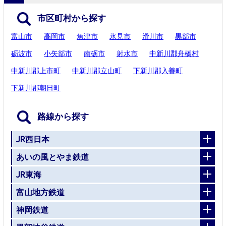
市区町村から探す
富山市
高岡市
魚津市
氷見市
滑川市
黒部市
砺波市
小矢部市
南砺市
射水市
中新川郡舟橋村
中新川郡上市町
中新川郡立山町
下新川郡入善町
下新川郡朝日町
路線から探す
JR西日本
あいの風とやま鉄道
JR東海
富山地方鉄道
神岡鉄道