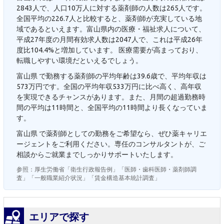
2843人で、人口10万人に対する薬剤師の人数は265人です。
全国平均の226.7人と比較すると、薬剤師が充実している地
域であるといえます。富山県内の医療・福祉求人について、
平成27年度の月間有効求人数は2047人で、これは平成26年
度比104.4%と増加しています。 医療需要が高まっており、
転職しやすい環境だといえるでしょう。
富山県 で勤務する薬剤師の平均年齢は39.6歳で、平均年収は
573万円です。全国の平均年収533万円に比べ高く、高年収
を実現できるチャンスがあります。また、月間の超過勤務時
間の平均は11時間と、全国平均の11時間より長くなっていま
す。
富山県 で薬剤師としての勤務をご希望なら、ぜひ薬キャリエ
ージェントをご利用ください。専任のコンサルタントが、ご
相談からご就業までしっかりサポートいたします。
参照：厚生労働省「衛生行政報告例」「医師・歯科医師・薬剤師調
査」「一般職業紹介状況」「賃金構造基本統計調査」
エリアで探す