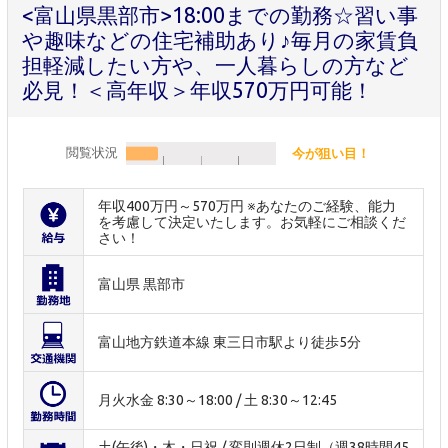
<富山県黒部市>18:00までの勤務☆習い事
や趣味などの住宅補助あり♪毎月の家賃負
担軽減したい方や、一人暮らしの方など
必見！＜高年収＞年収570万円可能！
閲覧状況
今が狙い目！
年収400万円～570万円 ※あなたのご経験、能力
を考慮して決定いたします。お気軽にご相談くだ
さい！
富山県 黒部市
富山地方鉄道本線 東三日市駅より徒歩5分
月火水金 8:30～18:00 / 土 8:30～12:45
土(午後)・木・日祝 / 変則週休2日制（週38時間45