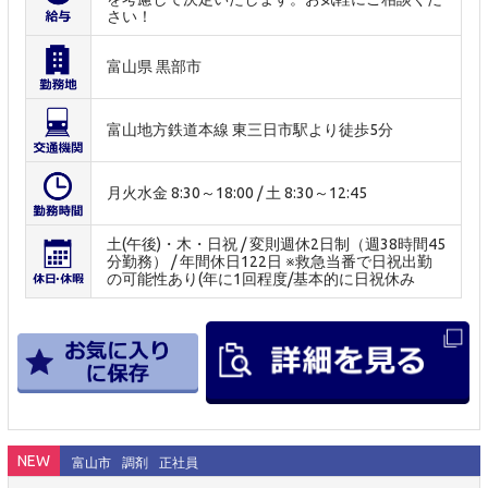
さい！
富山県 黒部市
富山地方鉄道本線 東三日市駅より徒歩5分
月火水金 8:30～18:00 / 土 8:30～12:45
土(午後)・木・日祝 / 変則週休2日制（週38時間45
分勤務） / 年間休日122日 ※救急当番で日祝出勤
の可能性あり(年に1回程度/基本的に日祝休み
NEW
富山市
調剤
正社員