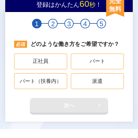
完全
60
登録はかんたん
秒
！
無料
1
2
3
4
5
どのような働き方をご希望ですか？
正社員
パート
パート（扶養内）
派遣
次へ