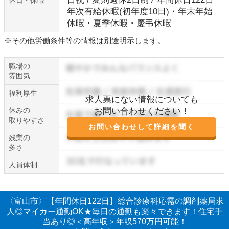
休日・休暇
年次有給休暇(初年度10日)・年末年始
休暇・夏季休暇・慶弔休暇
※その他労働条件等の情報は別途明示します。
職場の
雰囲気
福利厚生
求人票にない情報についても
休みの
お問い合わせください！
取りやすさ
お問い合わせして詳細を聞く
残業の
多さ
人員体制
〈富山市〉【年間休日122日】総合診療科応需の調剤薬局求
人◎マイカー通勤OK★毎日の通勤も楽々できます！住宅手
当あり◎＜高年収＞年収570万円可能！