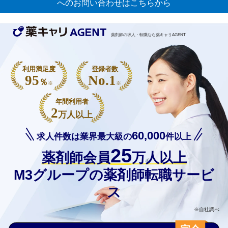
へのお問い合わせはこちらから
薬剤師の求人・転職なら薬キャリAGENT
利用満足度
登録者数
95
No.1
％
※
※
年間利用者
2
万人以上
60,000
求人件数は業界最大級の
件以上
25
薬剤師会員
万人以上
M3グループの薬剤師転職サービ
ス
※自社調べ