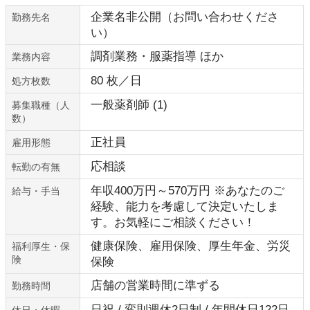
企業名非公開（お問い合わせくださ
勤務先名
い）
調剤業務・服薬指導 ほか
業務内容
80 枚／日
処方枚数
一般薬剤師 (1)
募集職種（人
数）
正社員
雇用形態
応相談
転勤の有無
年収400万円～570万円 ※あなたのご
給与・手当
経験、能力を考慮して決定いたしま
す。お気軽にご相談ください！
健康保険、雇用保険、厚生年金、労災
福利厚生・保
険
保険
店舗の営業時間に準ずる
勤務時間
日祝 / 変則週休2日制 / 年間休日122日