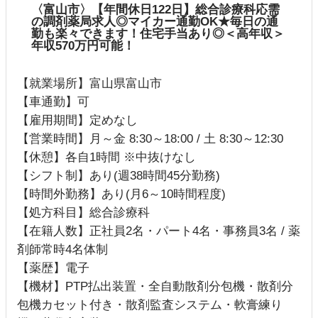
〈富山市〉【年間休日122日】総合診療科応需
の調剤薬局求人◎マイカー通勤OK★毎日の通
勤も楽々できます！住宅手当あり◎＜高年収＞
年収570万円可能！
【就業場所】富山県富山市
【車通勤】可
【雇用期間】定めなし
【営業時間】月～金 8:30～18:00 / 土 8:30～12:30
【休憩】各自1時間 ※中抜けなし
【シフト制】あり(週38時間45分勤務)
【時間外勤務】あり(月6～10時間程度)
【処方科目】総合診療科
【在籍人数】正社員2名・パート4名・事務員3名 / 薬
剤師常時4名体制
【薬歴】電子
【機材】PTP払出装置・全自動散剤分包機・散剤分
包機カセット付き・散剤監査システム・軟膏練り