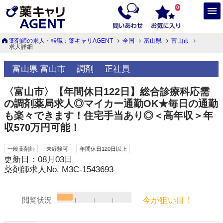
0
薬剤師の求人・転職：薬キャリAGENT
全国
富山県
富山市
求人詳細
富山県 富山市
調剤
正社員
〈富山市〉【年間休日122日】総合診療科応需
の調剤薬局求人◎マイカー通勤OK★毎日の通勤
も楽々できます！住宅手当あり◎＜高年収＞年
収570万円可能！
一般薬剤師
未経験可
年間休日120日以上
更新日：08月03日
薬剤師求人No. M3C-1543693
今が狙い目！
閲覧状況