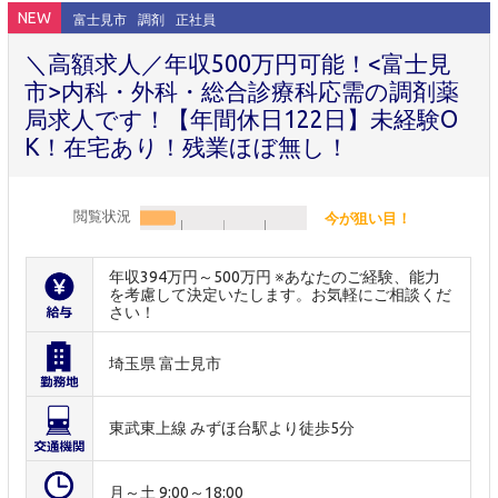
NEW
富士見市
調剤
正社員
＼高額求人／年収500万円可能！<富士見
市>内科・外科・総合診療科応需の調剤薬
局求人です！【年間休日122日】未経験O
K！在宅あり！残業ほぼ無し！
閲覧状況
今が狙い目！
年収394万円～500万円 ※あなたのご経験、能力
を考慮して決定いたします。お気軽にご相談くだ
さい！
埼玉県 富士見市
東武東上線 みずほ台駅より徒歩5分
月～土 9:00～18:00