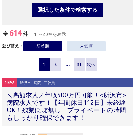
選択した条件で検索する
614
全
件
1 ～20件を表示
並び替え：
新着順
人気順
1
2
…
31
次へ
NEW
所沢市
病院
正社員
＼高額求人／年収500万円可能！<所沢市>
病院求人です！【年間休日112日】未経験
OK！残業ほぼ無し！プライベートの時間
もしっかり確保できます！