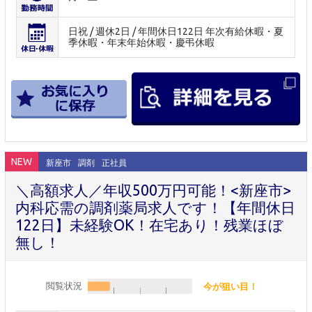
日祝 / 週休2日 / 年間休日122日 年次有給休暇・夏
季休暇・年末年始休暇・慶弔休暇
NEW
新座市
調剤
正社員
＼高額求人／年収500万円可能！<新座市>
内科応需の調剤薬局求人です！【年間休日
122日】未経験OK！在宅あり！残業ほぼ
無し！
閲覧状況
今が狙い目！