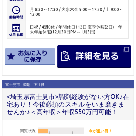
月 8:30～17:30 / 火水木金 9:00～17:30 / 土 9:00～
13:00
日祝 / 4週8休 / 年間休日112日 夏季休暇(2日)・年
末年始休暇(12月30日PM～1月3日)
富士見市
調剤
正社員
<埼玉県富士見市>調剤経験がない方OK♪在
宅あり！今後必須のスキルをいま磨きま
せんか♪＜高年収＞年収550万円可能！
閲覧状況
今が狙い目！