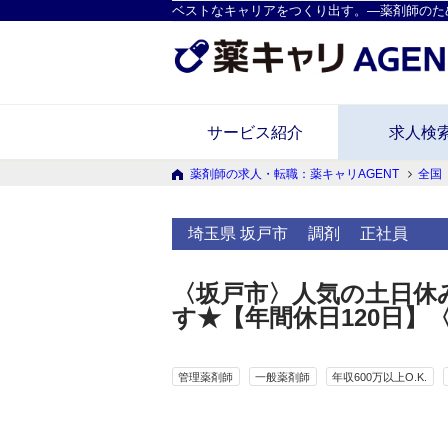
ベストなキャリアをつくり出す。―薬剤師のた
サービス紹介
求人検
薬剤師の求人・転職：薬キャリAGENT
全国
埼玉県 坂戸市
調剤
正社員
〈坂戸市〉人気の土日休
す★【年間休日120日】
管理薬剤師
一般薬剤師
年収600万以上O.K.