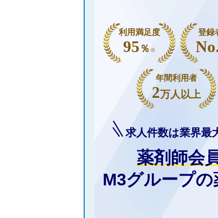
利用満足度
登録
95
No
％
※
年間利用者
2
万人以上
求人件数は業界最
薬剤師会
M3グループ