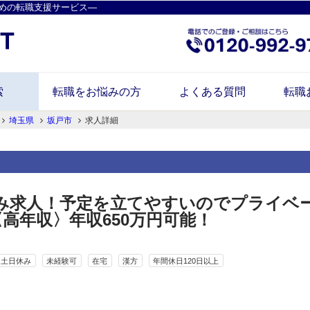
めの転職支援サービス―
索
転職をお悩みの方
よくある質問
転職
埼玉県
坂戸市
求人詳細
み求人！予定を立てやすいのでプライベ
〈高年収〉年収650万円可能！
土日休み
未経験可
在宅
漢方
年間休日120日以上