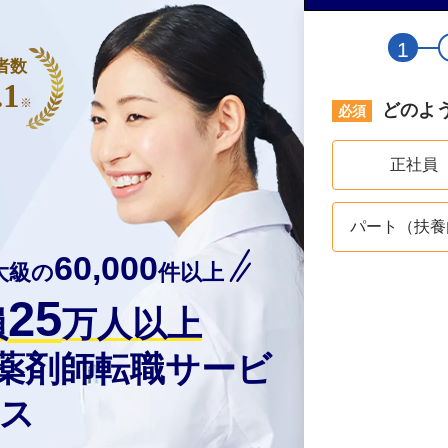
1
者数
.1
※
どのよ
正社員
パート（扶養
60,000
大級の
件以上
25
員
万人以上
の薬剤師転職サービ
ス