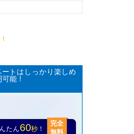
目！
ベートはしっかり楽しめ
円可能！
完全
60
んたん
秒
！
無料