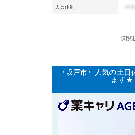
人員体制
閲覧
〈坂戸市〉人気の土日
ます★