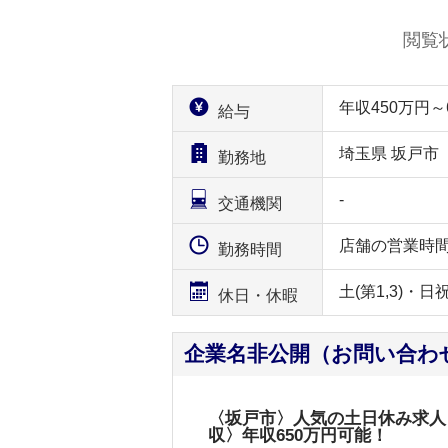
閲覧
年収450万円
給与
埼玉県 坂戸市
勤務地
-
交通機関
店舗の営業時
勤務時間
土(第1,3)・日
休日・休暇
企業名非公開（お問い合わ
〈坂戸市〉人気の土日休み求人
収〉年収650万円可能！