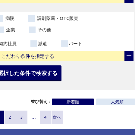
病院
調剤薬局・OTC販売
企業
その他
契約社員
派遣
パート
こだわり条件を指定する
選択した条件で検索する
並び替え：
新着順
人気順
2
3
…
4
次へ