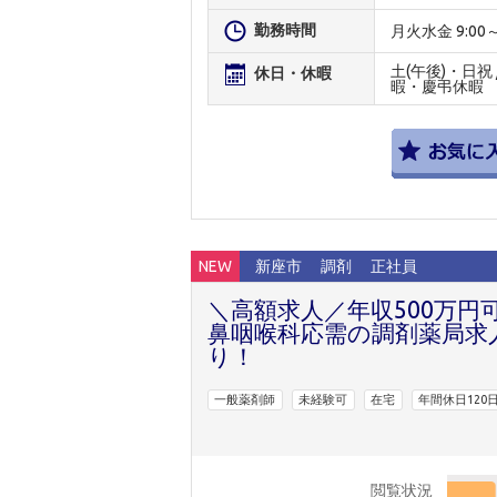
勤務時間
月火水金 9:00～19
土(午後)・日祝
休日・休暇
暇・慶弔休暇
NEW
新座市
調剤
正社員
＼高額求人／年収500万円
鼻咽喉科応需の調剤薬局求人
り！
一般薬剤師
未経験可
在宅
年間休日120
閲覧状況