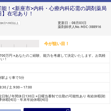
可能！<新座市>内科・心療内科応需の調剤薬局
日】在宅あり！
更新日：08月03日
休日120日以上
薬剤師求人No. M3C-388916
今が狙い目！
～700万円 ※あなたのご経験、能力を考慮して決定いたします。お気軽
さい！
新座駅より車で5分
30 / 土 9:00～17:00
休2日制 / 年間休日130日 ※日曜当番制で出勤の可能性あり 有給休暇(初
季休暇(4日)・年末年始休暇(4日)