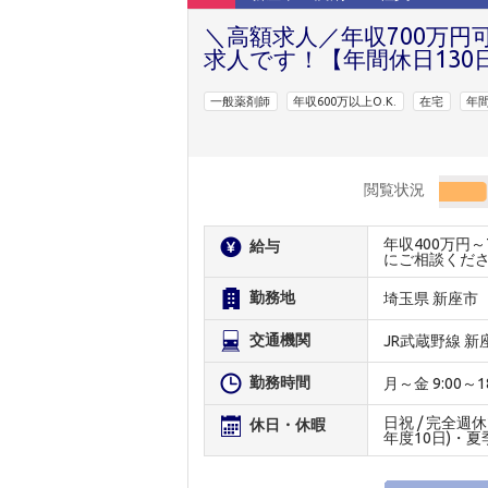
＼高額求人／年収700万円
求人です！【年間休日130
一般薬剤師
年収600万以上O.K.
在宅
年間
閲覧状況
年収400万円
給与
にご相談くだ
勤務地
埼玉県 新座市
交通機関
JR武蔵野線 
勤務時間
月～金 9:00～18:
日祝 / 完全週
休日・休暇
年度10日)・夏