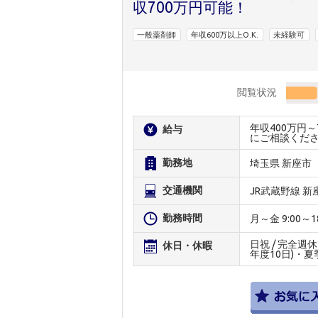
収700万円可能！
一般薬剤師
年収600万以上O.K.
未経験可
閲覧状況
年収400万円
給与
にご相談くだ
勤務地
埼玉県 新座市
交通機関
JR武蔵野線 
勤務時間
月～金 9:00～18:
日祝 / 完全週
休日・休暇
年度10日)・夏