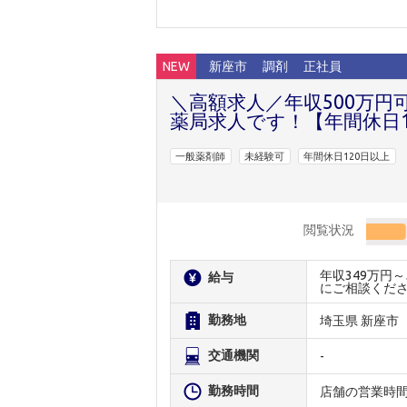
NEW
新座市
調剤
正社員
＼高額求人／年収500万円
薬局求人です！【年間休日1
一般薬剤師
未経験可
年間休日120日以上
閲覧状況
年収349万円
給与
にご相談くだ
勤務地
埼玉県 新座市
交通機関
-
勤務時間
店舗の営業時