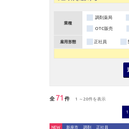
調剤薬局
業種
OTC販売
正社員
雇用形態
71
全
件
1 ～20件を表示
1
NEW
新座市
調剤
正社員