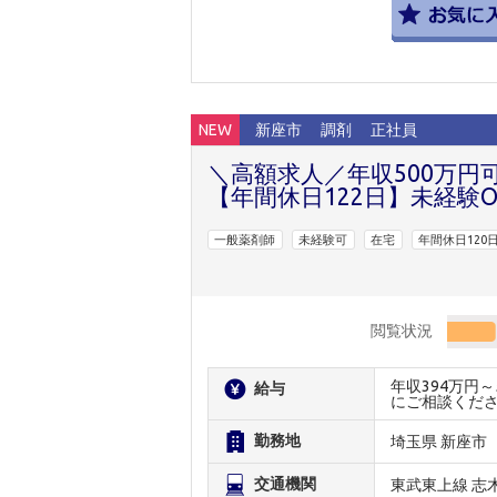
NEW
新座市
調剤
正社員
＼高額求人／年収500万円
【年間休日122日】未経験
一般薬剤師
未経験可
在宅
年間休日120
閲覧状況
年収394万円
給与
にご相談くだ
勤務地
埼玉県 新座市
交通機関
東武東上線 志