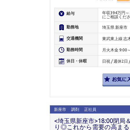
年収394万円
給与
にご相談くだ
勤務地
埼玉県 新座市
交通機関
東武東上線 志
勤務時間
月火木金 9:00～19
休日・休暇
日祝 / 週休2
新座市
調剤
正社員
<埼玉県新座市>18:00閉
り◎これから需要の高まる