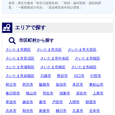
参照：厚生労働省「衛生行政報告例」「医師・歯科医師・薬剤師調
査」「一般職業紹介状況」「賃金構造基本統計調査」
エリアで探す
市区町村から探す
さいたま市西区
さいたま市北区
さいたま市大宮区
さいたま市見沼区
さいたま市中央区
さいたま市桜区
さいたま市浦和区
さいたま市南区
さいたま市緑区
さいたま市岩槻区
川越市
熊谷市
川口市
行田市
秩父市
所沢市
飯能市
加須市
本庄市
東松山市
春日部市
狭山市
羽生市
鴻巣市
深谷市
上尾市
草加市
越谷市
蕨市
戸田市
入間市
朝霞市
志木市
和光市
新座市
桶川市
久喜市
北本市