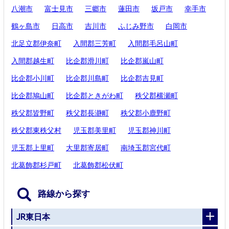
八潮市
富士見市
三郷市
蓮田市
坂戸市
幸手市
鶴ヶ島市
日高市
吉川市
ふじみ野市
白岡市
北足立郡伊奈町
入間郡三芳町
入間郡毛呂山町
入間郡越生町
比企郡滑川町
比企郡嵐山町
比企郡小川町
比企郡川島町
比企郡吉見町
比企郡鳩山町
比企郡ときがわ町
秩父郡横瀬町
秩父郡皆野町
秩父郡長瀞町
秩父郡小鹿野町
秩父郡東秩父村
児玉郡美里町
児玉郡神川町
児玉郡上里町
大里郡寄居町
南埼玉郡宮代町
北葛飾郡杉戸町
北葛飾郡松伏町
路線から探す
JR東日本