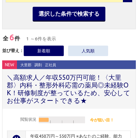
選択した条件で検索する
6
全
件
1 ～6件を表示
並び替え：
新着順
人気順
NEW
大里郡
調剤
正社員
＼高額求人／年収550万円可能！〈大里
郡〉内科・整形外科応需の薬局◎未経験O
K！研修制度が整っているため、安心して
お仕事がスタートできる★
閲覧状況
今が狙い目！
年収450万円～550万円 ※あなたのご経験、能力