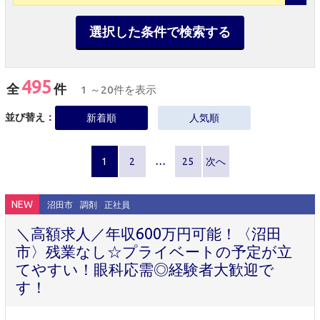
選択した条件で検索する
495
全
件
1 ～20件を表示
並び替え：
新着順
人気順
1
2
…
25
次へ
NEW
沼田市
調剤
正社員
＼高額求人／年収600万円可能！〈沼田
市〉残業なし☆プライベートの予定が立
てやすい！眼科応需◎経験者大歓迎で
す！