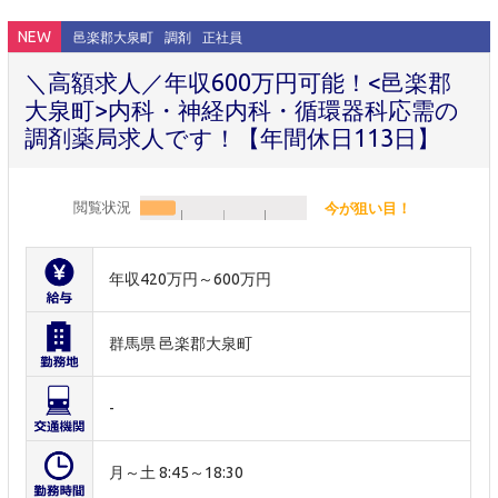
NEW
邑楽郡大泉町
調剤
正社員
＼高額求人／年収600万円可能！<邑楽郡
大泉町>内科・神経内科・循環器科応需の
調剤薬局求人です！【年間休日113日】
閲覧状況
今が狙い目！
年収420万円～600万円
群馬県 邑楽郡大泉町
-
月～土 8:45～18:30