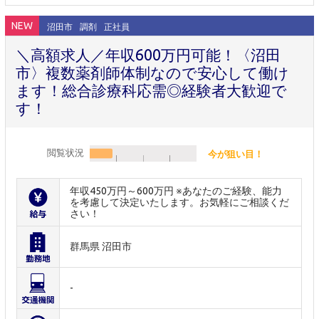
NEW
沼田市
調剤
正社員
＼高額求人／年収600万円可能！〈沼田
市〉複数薬剤師体制なので安心して働け
ます！総合診療科応需◎経験者大歓迎で
す！
閲覧状況
今が狙い目！
年収450万円～600万円 ※あなたのご経験、能力
を考慮して決定いたします。お気軽にご相談くだ
さい！
群馬県 沼田市
-