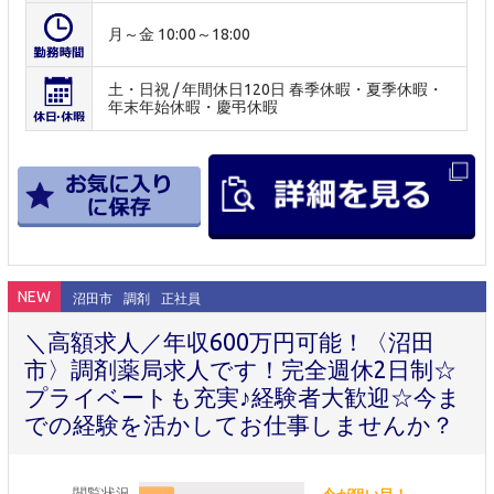
月～金 10:00～18:00
土・日祝 / 年間休日120日 春季休暇・夏季休暇・
年末年始休暇・慶弔休暇
NEW
沼田市
調剤
正社員
＼高額求人／年収600万円可能！〈沼田
市〉調剤薬局求人です！完全週休2日制☆
プライベートも充実♪経験者大歓迎☆今ま
での経験を活かしてお仕事しませんか？
閲覧状況
今が狙い目！