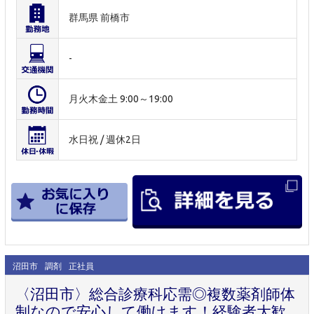
群馬県 前橋市
-
月火木金土 9:00～19:00
水日祝 / 週休2日
沼田市
調剤
正社員
〈沼田市〉総合診療科応需◎複数薬剤師体
制なので安心して働けます！経験者大歓