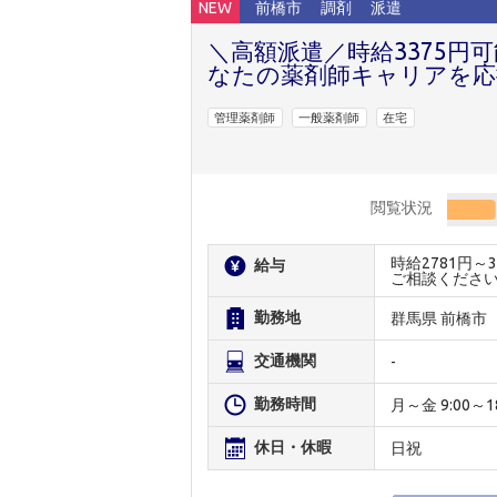
NEW
前橋市
調剤
派遣
＼高額派遣／時給3375
なたの薬剤師キャリアを応
管理薬剤師
一般薬剤師
在宅
閲覧状況
時給2781円
給与
ご相談くださ
勤務地
群馬県 前橋市
交通機関
-
勤務時間
月～金 9:00～18
休日・休暇
日祝