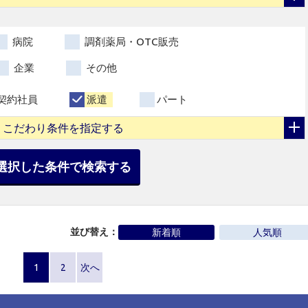
病院
調剤薬局・OTC販売
企業
その他
契約社員
派遣
パート
こだわり条件を指定する
選択した条件で検索する
並び替え：
新着順
人気順
1
2
次へ