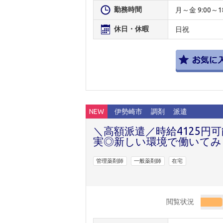
勤務時間
月～金 9:00～18
休日・休暇
日祝
NEW
伊勢崎市
調剤
派遣
＼高額派遣／時給4125円
実◎新しい環境で働いてみ
管理薬剤師
一般薬剤師
在宅
閲覧状況