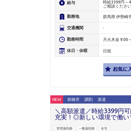
時給3399円
給与
ご相談くださ
勤務地
群馬県 伊勢崎
交通機関
-
勤務時間
月火木金 9:00～1
休日・休暇
日祝
NEW
前橋市
調剤
派遣
＼高額派遣／時給3399
充実！◎新しい環境で働い
管理薬剤師
一般薬剤師
在宅