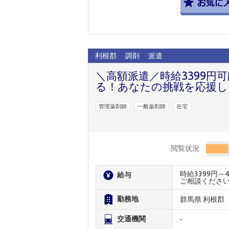
利根郡
調剤
派遣
＼高額派遣／時給3399円
る！あなたの挑戦を応援し
管理薬剤師
一般薬剤師
在宅
閲覧状況
時給3399円
給与
ご相談くださ
勤務地
群馬県 利根郡
交通機関
-