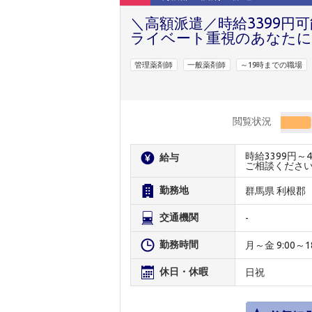
＼高額派遣／時給3399円
ライベート重視のあなた
管理薬剤師
一般薬剤師
～19時までの職場
閲覧状況
時給3399円
給与
ご相談くださ
勤務地
群馬県 利根郡
交通機関
-
勤務時間
月～金 9:00～18
休日・休暇
日祝