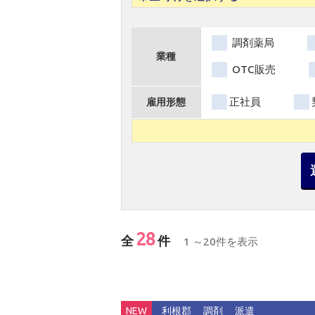
調剤薬局
業種
OTC販売
正社員
雇用形態
28
全
件
1 ～20件を表示
NEW
利根郡
調剤
派遣