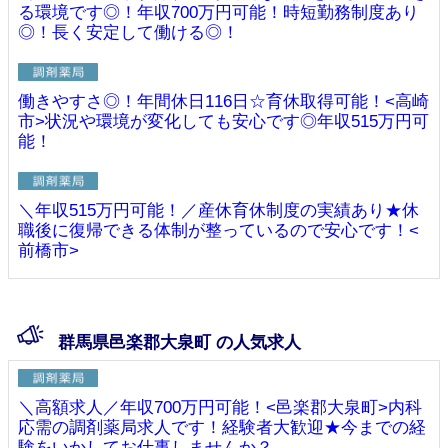
る環境です◎！年収700万円可能！時短勤務制度あり
◎！長く安定して働ける◎！
働きやすさ◎！年間休日116日☆育休取得可能！<高崎
市>状況や環境が変化しても安心です◎年収515万円可
能！
＼年収515万円可能！／産休育休制度の実績あり★休
職後に復帰できる体制が整っているので安心です！<
前橋市>
群馬県邑楽郡大泉町 の人気求人
＼高額求人／年収700万円可能！<邑楽郡大泉町>内科
応需の調剤薬局求人です！経験者大歓迎★今までの経
験をいかしてお仕事しませんか？