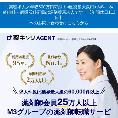
＼高額求人／年収600万円可能！<邑楽郡大泉町>内科・神
経内科・循環器科応需の調剤薬局求人です！【年間休日113
日】
へのお問い合わせはこちらから
薬剤師の求人・転職なら薬キャリAGENT
利用満足度
登録者数
95
No.1
％
※
※
年間利用者
2
万人以上
60,000
求人件数は業界最大級の
件以上
25
薬剤師会員
万人以上
M3グループの薬剤師転職サービ