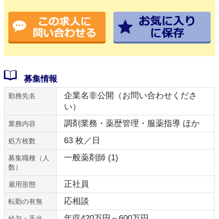
募集情報
企業名非公開（お問い合わせくださ
勤務先名
い）
調剤業務・薬歴管理・服薬指導 ほか
業務内容
63 枚／日
処方枚数
一般薬剤師 (1)
募集職種（人
数）
正社員
雇用形態
応相談
転勤の有無
年収420万円～600万円
給与・手当