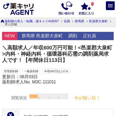
0
薬剤師の求人・転職：薬キャリAGENT
全国
群馬県
邑楽郡大泉町
求人詳細
NEW
群馬県 邑楽郡大泉町
調剤
正社員
＼高額求人／年収600万円可能！<邑楽郡大泉町
>内科・神経内科・循環器科応需の調剤薬局求
人です！【年間休日113日】
管理薬剤師
一般薬剤師
年収600万以上O.K.
更新日：08月03日
薬剤師求人No. M3C-111011
今が狙い目！
閲覧状況