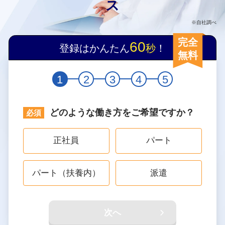
ス
※自社調べ
完全
60
登録はかんたん
秒
！
無料
1
2
3
4
5
どのような働き方をご希望ですか？
正社員
パート
パート（扶養内）
派遣
次へ