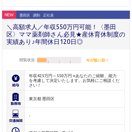
NEW
墨田区
調剤
正社員
＼高額求人／年収550万円可能！〈墨田
区〉ママ薬剤師さん必見★産休育休制度の
実績あり♪年間休日120日◎
閲覧状況
今が狙い目！
年収425万円～550万円 ※あなたのご経験、能力
を考慮して決定いたします。お気軽にご相談くだ
さい！
東京都 墨田区
-