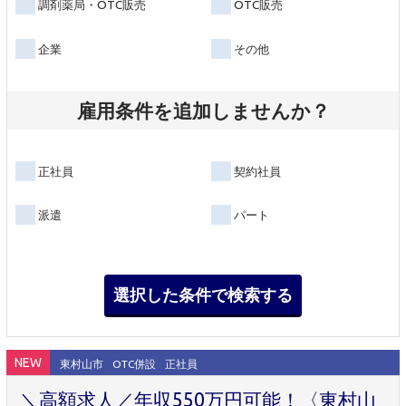
調剤薬局・OTC販売
OTC販売
企業
その他
雇用条件を追加しませんか？
正社員
契約社員
派遣
パート
NEW
東村山市
OTC併設
正社員
＼高額求人／年収550万円可能！〈東村山