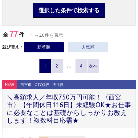
選択した条件で検索する
77
全
件
1 ～20件を表示
並び替え：
新着順
人気順
1
2
…
4
次へ
NEW
西宮市
OTC併設
正社員
＼高額求人／年収750万円可能！〈西宮
市〉【年間休日116日】未経験OK★お仕事
に必要なことは基礎からしっかりお教え
します！複数科目応需★