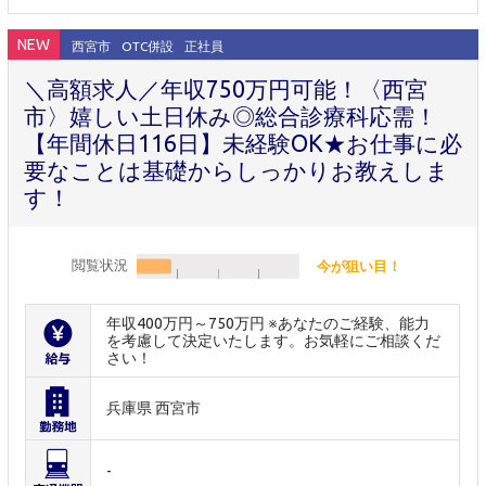
NEW
西宮市
OTC併設
正社員
＼高額求人／年収750万円可能！〈西宮
市〉嬉しい土日休み◎総合診療科応需！
【年間休日116日】未経験OK★お仕事に必
要なことは基礎からしっかりお教えしま
す！
閲覧状況
今が狙い目！
年収400万円～750万円 ※あなたのご経験、能力
を考慮して決定いたします。お気軽にご相談くだ
さい！
兵庫県 西宮市
-