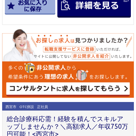
西宮市
OTC併設
正社員
総合診療科応需！経験を積んでスキルア
ップしませんか？＼高額求人／年収750万
円可能！<西宮市>