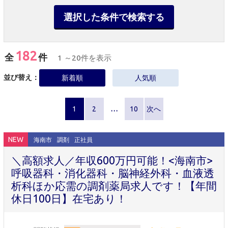
選択した条件で検索する
182
全
件
1 ～20件を表示
並び替え：
新着順
人気順
1
2
…
10
次へ
NEW
海南市
調剤
正社員
＼高額求人／年収600万円可能！<海南市>
呼吸器科・消化器科・脳神経外科・血液透
析科ほか応需の調剤薬局求人です！【年間
休日100日】在宅あり！