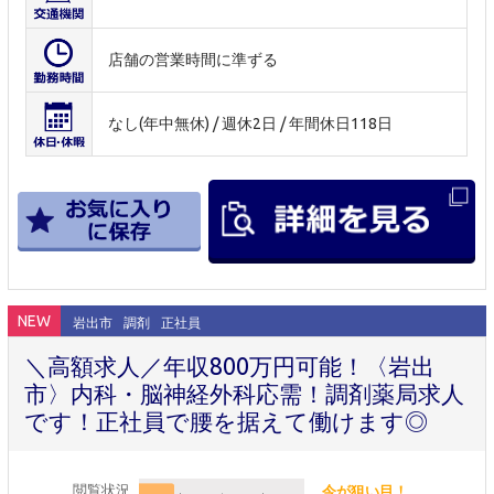
店舗の営業時間に準ずる
なし(年中無休) / 週休2日 / 年間休日118日
NEW
岩出市
調剤
正社員
＼高額求人／年収800万円可能！〈岩出
市〉内科・脳神経外科応需！調剤薬局求人
です！正社員で腰を据えて働けます◎
閲覧状況
今が狙い目！