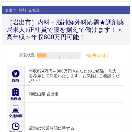
岩出市
調剤
正社員
［岩出市］内科・脳神経外科応需★調剤薬
局求人♪正社員で腰を据えて働けます！＜
高年収＞年収800万円可能！
閲覧状況
今が狙い目！
年収624万円～800万円 ※あなたのご経験、能力
を考慮して決定いたします。お気軽にご相談くだ
さい！
和歌山県 岩出市
店舗の営業時間に準ずる