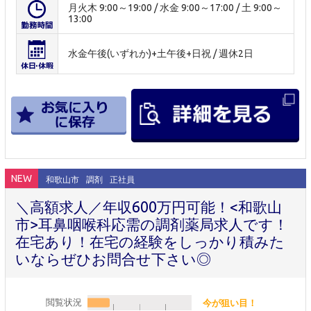
月火木 9:00～19:00 / 水金 9:00～17:00 / 土 9:00～
13:00
水金午後(いずれか)+土午後+日祝 / 週休2日
NEW
和歌山市
調剤
正社員
＼高額求人／年収600万円可能！<和歌山
市>耳鼻咽喉科応需の調剤薬局求人です！
在宅あり！在宅の経験をしっかり積みた
いならぜひお問合せ下さい◎
閲覧状況
今が狙い目！