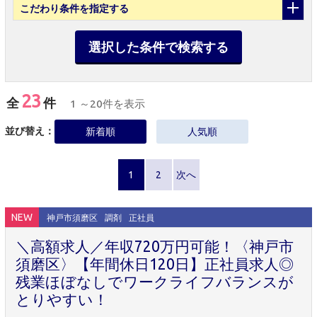
こだわり条件
を指定する
選択した条件で検索する
23
全
件
1 ～20件を表示
並び替え：
新着順
人気順
1
2
次へ
NEW
神戸市須磨区
調剤
正社員
＼高額求人／年収720万円可能！〈神戸市
須磨区〉【年間休日120日】正社員求人◎
残業ほぼなしでワークライフバランスが
とりやすい！