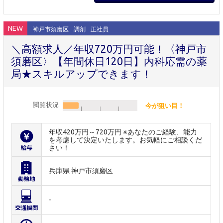
NEW
神戸市須磨区
調剤
正社員
＼高額求人／年収720万円可能！〈神戸市
須磨区〉【年間休日120日】内科応需の薬
局★スキルアップできます！
閲覧状況
今が狙い目！
年収420万円～720万円 ※あなたのご経験、能力
を考慮して決定いたします。お気軽にご相談くだ
さい！
兵庫県 神戸市須磨区
-