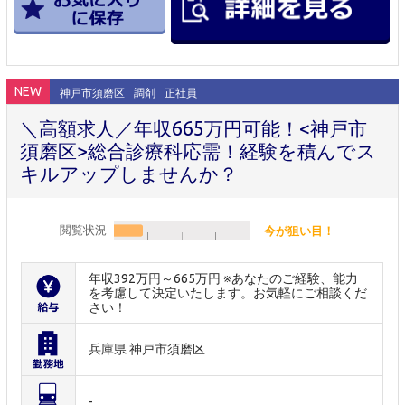
NEW
神戸市須磨区
調剤
正社員
＼高額求人／年収665万円可能！<神戸市
須磨区>総合診療科応需！経験を積んでス
キルアップしませんか？
閲覧状況
今が狙い目！
年収392万円～665万円 ※あなたのご経験、能力
を考慮して決定いたします。お気軽にご相談くだ
さい！
兵庫県 神戸市須磨区
-