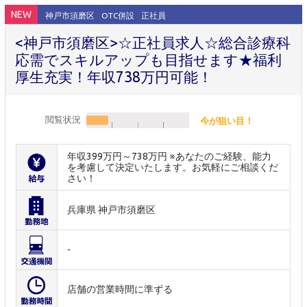
NEW
神戸市須磨区
OTC併設
正社員
<神戸市須磨区>☆正社員求人☆総合診療科
応需でスキルアップも目指せます★福利
厚生充実！年収738万円可能！
閲覧状況
今が狙い目！
年収399万円～738万円 ※あなたのご経験、能力
を考慮して決定いたします。お気軽にご相談くだ
さい！
兵庫県 神戸市須磨区
-
店舗の営業時間に準ずる