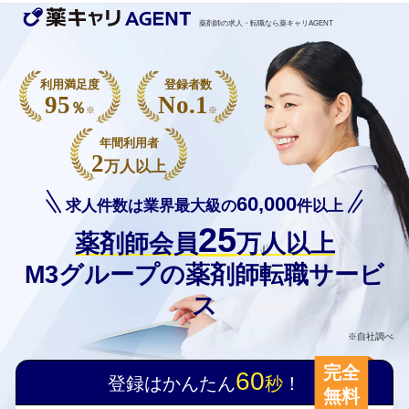
薬剤師の求人・転職なら薬キャリAGENT
利用満足度
登録者数
95
No.1
％
※
※
年間利用者
2
万人以上
60,000
求人件数は業界最大級の
件以上
25
薬剤師会員
万人以上
M3グループの薬剤師転職サービ
ス
※自社調べ
完全
60
登録はかんたん
秒
！
無料