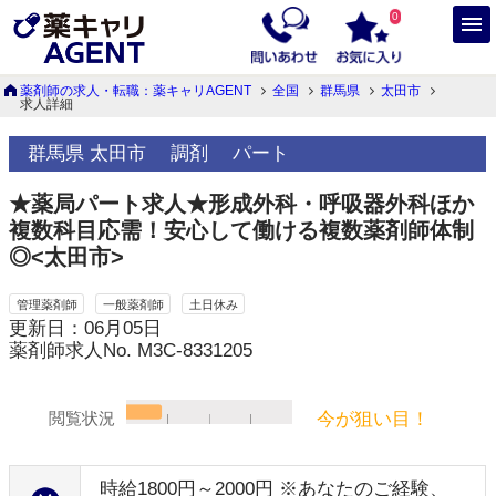
0
薬剤師の求人・転職：薬キャリAGENT
全国
群馬県
太田市
求人詳細
群馬県 太田市
調剤
パート
★薬局パート求人★形成外科・呼吸器外科ほか
複数科目応需！安心して働ける複数薬剤師体制
◎<太田市>
管理薬剤師
一般薬剤師
土日休み
更新日：06月05日
薬剤師求人No. M3C-8331205
今が狙い目！
閲覧状況
時給1800円～2000円 ※あなたのご経験、