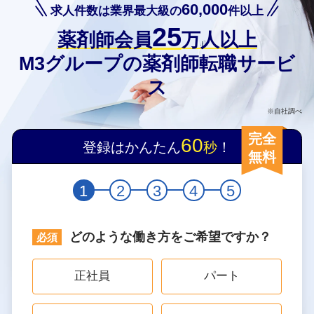
60,000
求人件数は業界最大級の
件以上
25
薬剤師会員
万人以上
M3グループの薬剤師転職サービ
ス
※自社調べ
完全
60
登録はかんたん
秒
！
無料
1
2
3
4
5
どのような働き方をご希望ですか？
正社員
パート