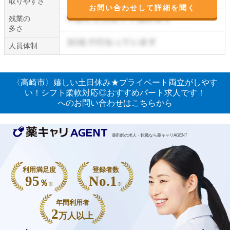
取りやすさ
お問い合わせして詳細を聞く
残業の
多さ
人員体制
〈高崎市〉嬉しい土日休み★プライベート両立がしやす
い！シフト柔軟対応◎おすすめパート求人です！
へのお問い合わせはこちらから
薬剤師の求人・転職なら薬キャリAGENT
利用満足度
登録者数
95
No.1
％
※
※
年間利用者
2
万人以上