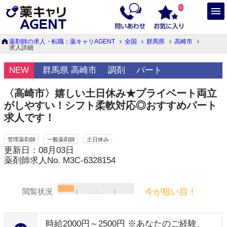
0
薬剤師の求人・転職：薬キャリAGENT
全国
群馬県
高崎市
求人詳細
NEW
群馬県 高崎市
調剤
パート
〈高崎市〉嬉しい土日休み★プライベート両立
がしやすい！シフト柔軟対応◎おすすめパート
求人です！
管理薬剤師
一般薬剤師
土日休み
更新日：08月03日
薬剤師求人No. M3C-6328154
今が狙い目！
閲覧状況
時給2000円～2500円 ※あなたのご経験、