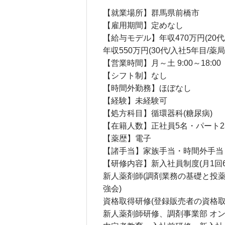
【就業場所】群馬県前橋市
【雇用期間】定めなし
【給与モデル】年収470万円(20代
年収550万円(30代/入社5年目/薬局
【営業時間】月～土 9:00～18:00
【シフト制】なし
【時間外勤務】ほぼなし
【経験】未経験可
【処方科目】循環器科(糖尿病)
【在籍人数】正社員5名・パート2
【薬歴】電子
【諸手当】家族手当・時間外手当・
【研修内容】新入社員制度(月1回
新人薬剤師(調剤業務の基礎と投
強会)
資格取得研修(登録販売者の資格
新人薬剤師研修、調剤事業部 オ