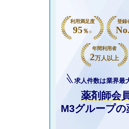
利用満足度
登録
95
No
％
※
年間利用者
2
万人以上
求人件数は業界最
薬剤師会
M3グループ