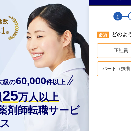
1
者数
.1
※
どのよ
正社員
パート（扶養
60,000
大級の
件以上
25
員
万人以上
の薬剤師転職サービ
ス