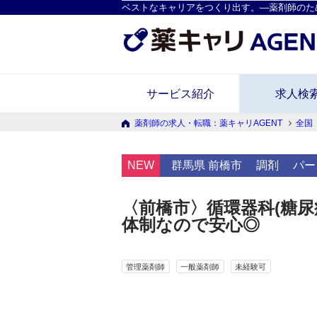
ベストなキャリアをつくり出す。―薬剤師のた
サービス紹介
求人検
薬剤師の求人・転職：薬キャリAGENT
全国
NEW
群馬県 前橋市
調剤
パー
〈前橋市〉循環器科(糖
体制なので安心◎
管理薬剤師
一般薬剤師
未経験可