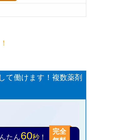
目！
心して働けます！複数薬剤
完全
60
んたん
秒
！