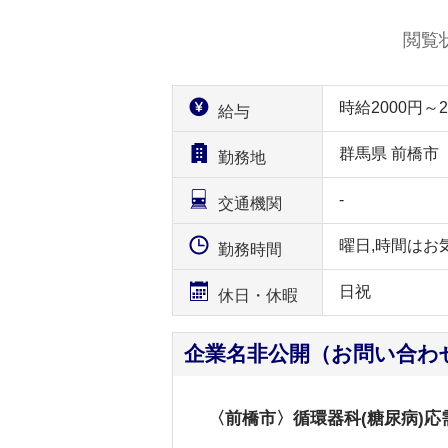
閲覧
時給2000円
給与
群馬県 前橋市
勤務地
-
交通機関
曜日,時間はお
勤務時間
日祝
休日・休暇
企業名非公開（お問い合わ
〈前橋市〉循環器科(糖尿病)