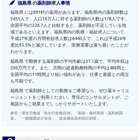
福島県 の薬剤師求人事情
福島県 には891軒の薬局があります。福島県内の薬剤師数は
3455人で、人口10万人に対する薬剤師の人数は178人です。
全国平均の226.7人と比較すると、薬剤師が不足している地
域であるといえます。福島県内の医療・福祉求人について、
平成27年度の月間有効求人数は6443人で、これは平成26年
度比95.5%と減少しています。 医療需要は落ち着いたことが
わかります。
福島県 で勤務する薬剤師の平均年齢は37.1歳で、平均年収は
530万円です。また、月間の超過勤務時間の平均は4時間と、
全国平均の11時間より短い傾向があり、仕事と家庭との両立
も可能です。
福島県 で薬剤師としての勤務をご希望なら、ぜひ薬キャリエ
ージェントをご利用ください。専任のコンサルタントが、ご
相談からご就業までしっかりサポートいたします。
参照：厚生労働省「衛生行政報告例」「医師・歯科医師・薬剤師調
査」「一般職業紹介状況」「賃金構造基本統計調査」