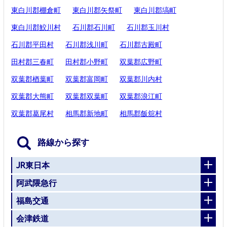
東白川郡棚倉町
東白川郡矢祭町
東白川郡塙町
東白川郡鮫川村
石川郡石川町
石川郡玉川村
石川郡平田村
石川郡浅川町
石川郡古殿町
田村郡三春町
田村郡小野町
双葉郡広野町
双葉郡楢葉町
双葉郡富岡町
双葉郡川内村
双葉郡大熊町
双葉郡双葉町
双葉郡浪江町
双葉郡葛尾村
相馬郡新地町
相馬郡飯舘村
路線から探す
JR東日本
阿武隈急行
福島交通
会津鉄道