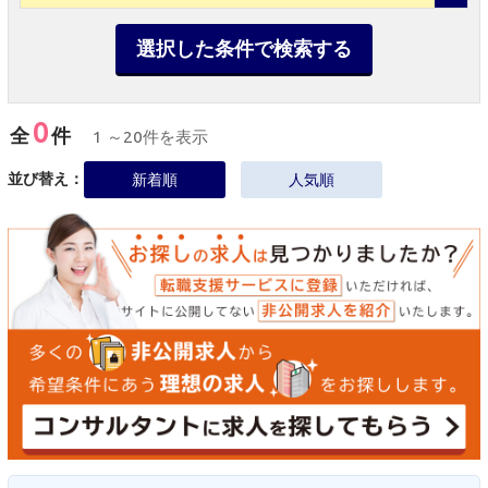
選択した条件で検索する
0
全
件
1 ～20件を表示
並び替え：
新着順
人気順