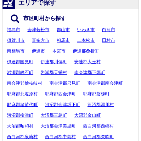
エリアで探す
市区町村から探す
福島市
会津若松市
郡山市
いわき市
白河市
須賀川市
喜多方市
相馬市
二本松市
田村市
南相馬市
伊達市
本宮市
伊達郡桑折町
伊達郡国見町
伊達郡川俣町
安達郡大玉村
岩瀬郡鏡石町
岩瀬郡天栄村
南会津郡下郷町
南会津郡檜枝岐村
南会津郡只見町
南会津郡南会津町
耶麻郡北塩原村
耶麻郡西会津町
耶麻郡磐梯町
耶麻郡猪苗代町
河沼郡会津坂下町
河沼郡湯川村
河沼郡柳津町
大沼郡三島町
大沼郡金山町
大沼郡昭和村
大沼郡会津美里町
西白河郡西郷村
西白河郡泉崎村
西白河郡中島村
西白河郡矢吹町