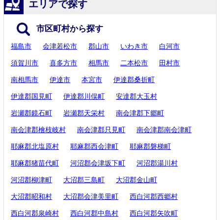
エリアで探す
市区町村から探す
福島市
会津若松市
郡山市
いわき市
白河市
須賀川市
喜多方市
相馬市
二本松市
田村市
南相馬市
伊達市
本宮市
伊達郡桑折町
伊達郡国見町
伊達郡川俣町
安達郡大玉村
岩瀬郡鏡石町
岩瀬郡天栄村
南会津郡下郷町
南会津郡檜枝岐村
南会津郡只見町
南会津郡南会津町
耶麻郡北塩原村
耶麻郡西会津町
耶麻郡磐梯町
耶麻郡猪苗代町
河沼郡会津坂下町
河沼郡湯川村
河沼郡柳津町
大沼郡三島町
大沼郡金山町
大沼郡昭和村
大沼郡会津美里町
西白河郡西郷村
西白河郡泉崎村
西白河郡中島村
西白河郡矢吹町