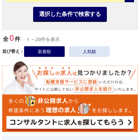
選択した条件で検索する
0
全
件
1 ～20件を表示
並び替え：
新着順
人気順