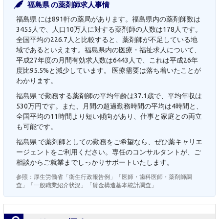
福島県 の薬剤師求人事情
福島県 には891軒の薬局があります。福島県内の薬剤師数は
3455人で、人口10万人に対する薬剤師の人数は178人です。
全国平均の226.7人と比較すると、薬剤師が不足している地
域であるといえます。福島県内の医療・福祉求人について、
平成27年度の月間有効求人数は6443人で、これは平成26年
度比95.5%と減少しています。 医療需要は落ち着いたことが
わかります。
福島県 で勤務する薬剤師の平均年齢は37.1歳で、平均年収は
530万円です。また、月間の超過勤務時間の平均は4時間と、
全国平均の11時間より短い傾向があり、仕事と家庭との両立
も可能です。
福島県 で薬剤師としての勤務をご希望なら、ぜひ薬キャリエ
ージェントをご利用ください。専任のコンサルタントが、ご
相談からご就業までしっかりサポートいたします。
参照：厚生労働省「衛生行政報告例」「医師・歯科医師・薬剤師調
査」「一般職業紹介状況」「賃金構造基本統計調査」