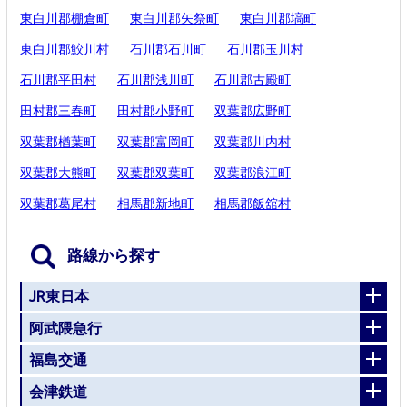
東白川郡棚倉町
東白川郡矢祭町
東白川郡塙町
東白川郡鮫川村
石川郡石川町
石川郡玉川村
石川郡平田村
石川郡浅川町
石川郡古殿町
田村郡三春町
田村郡小野町
双葉郡広野町
双葉郡楢葉町
双葉郡富岡町
双葉郡川内村
双葉郡大熊町
双葉郡双葉町
双葉郡浪江町
双葉郡葛尾村
相馬郡新地町
相馬郡飯舘村
路線から探す
JR東日本
阿武隈急行
福島交通
会津鉄道