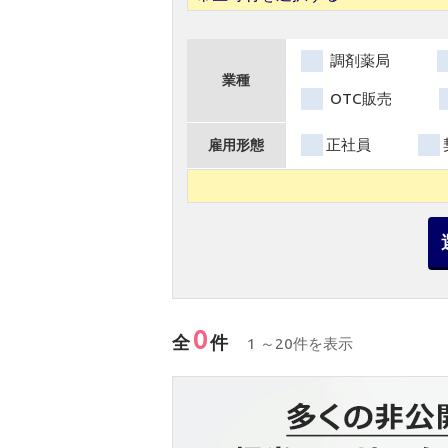
調剤薬局
業種
OTC販売
正社員
雇用形態
0
全
件
1 ～20件を表示