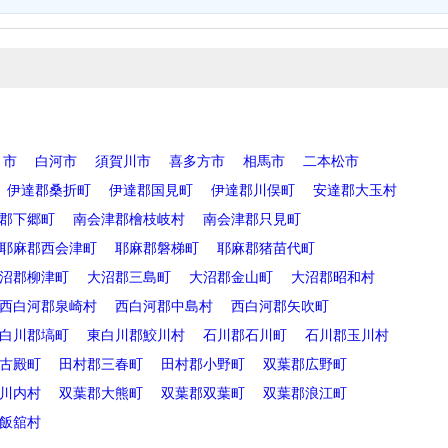
き市
白河市
須賀川市
喜多方市
相馬市
二本松市
伊達郡桑折町
伊達郡国見町
伊達郡川俣町
安達郡大玉村
郡下郷町
南会津郡檜枝岐村
南会津郡只見町
耶麻郡西会津町
耶麻郡磐梯町
耶麻郡猪苗代町
沼郡柳津町
大沼郡三島町
大沼郡金山町
大沼郡昭和村
西白河郡泉崎村
西白河郡中島村
西白河郡矢吹町
白川郡塙町
東白川郡鮫川村
石川郡石川町
石川郡玉川村
古殿町
田村郡三春町
田村郡小野町
双葉郡広野町
川内村
双葉郡大熊町
双葉郡双葉町
双葉郡浪江町
飯舘村