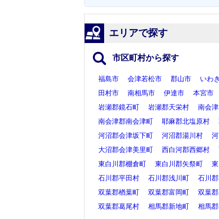
エリアで探す
市区町村から探す
福島市
会津若松市
郡山市
いわ
田村市
南相馬市
伊達市
本宮市
岩瀬郡鏡石町
岩瀬郡天栄村
南会津
南会津郡南会津町
耶麻郡北塩原村
河沼郡会津坂下町
河沼郡湯川村
河
大沼郡会津美里町
西白河郡西郷村
東白川郡棚倉町
東白川郡矢祭町
東
石川郡平田村
石川郡浅川町
石川郡
双葉郡楢葉町
双葉郡富岡町
双葉郡
双葉郡葛尾村
相馬郡新地町
相馬郡