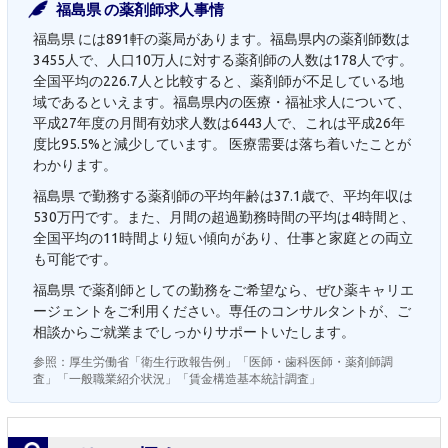
福島県 の薬剤師求人事情
福島県 には891軒の薬局があります。福島県内の薬剤師数は
3455人で、人口10万人に対する薬剤師の人数は178人です。
全国平均の226.7人と比較すると、薬剤師が不足している地
域であるといえます。福島県内の医療・福祉求人について、
平成27年度の月間有効求人数は6443人で、これは平成26年
度比95.5%と減少しています。 医療需要は落ち着いたことが
わかります。
福島県 で勤務する薬剤師の平均年齢は37.1歳で、平均年収は
530万円です。また、月間の超過勤務時間の平均は4時間と、
全国平均の11時間より短い傾向があり、仕事と家庭との両立
も可能です。
福島県 で薬剤師としての勤務をご希望なら、ぜひ薬キャリエ
ージェントをご利用ください。専任のコンサルタントが、ご
相談からご就業までしっかりサポートいたします。
参照：厚生労働省「衛生行政報告例」「医師・歯科医師・薬剤師調
査」「一般職業紹介状況」「賃金構造基本統計調査」