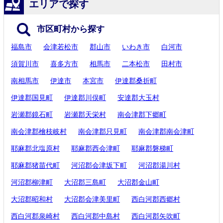
エリアで探す
市区町村から探す
福島市
会津若松市
郡山市
いわき市
白河市
須賀川市
喜多方市
相馬市
二本松市
田村市
南相馬市
伊達市
本宮市
伊達郡桑折町
伊達郡国見町
伊達郡川俣町
安達郡大玉村
岩瀬郡鏡石町
岩瀬郡天栄村
南会津郡下郷町
南会津郡檜枝岐村
南会津郡只見町
南会津郡南会津町
耶麻郡北塩原村
耶麻郡西会津町
耶麻郡磐梯町
耶麻郡猪苗代町
河沼郡会津坂下町
河沼郡湯川村
河沼郡柳津町
大沼郡三島町
大沼郡金山町
大沼郡昭和村
大沼郡会津美里町
西白河郡西郷村
西白河郡泉崎村
西白河郡中島村
西白河郡矢吹町