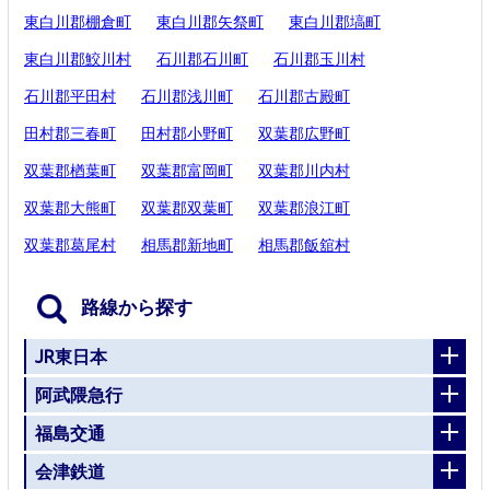
東白川郡棚倉町
東白川郡矢祭町
東白川郡塙町
東白川郡鮫川村
石川郡石川町
石川郡玉川村
石川郡平田村
石川郡浅川町
石川郡古殿町
田村郡三春町
田村郡小野町
双葉郡広野町
双葉郡楢葉町
双葉郡富岡町
双葉郡川内村
双葉郡大熊町
双葉郡双葉町
双葉郡浪江町
双葉郡葛尾村
相馬郡新地町
相馬郡飯舘村
路線から探す
JR東日本
阿武隈急行
福島交通
会津鉄道