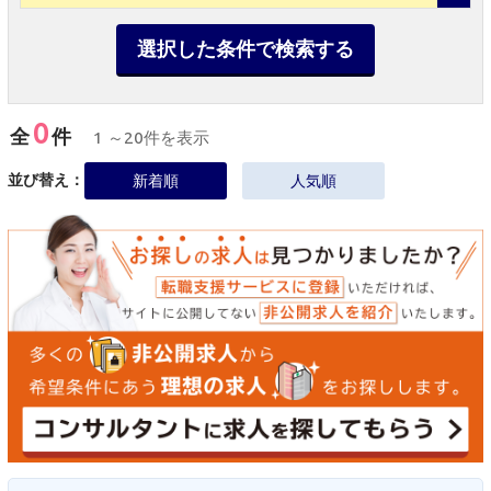
選択した条件で検索する
0
全
件
1 ～20件を表示
並び替え：
新着順
人気順