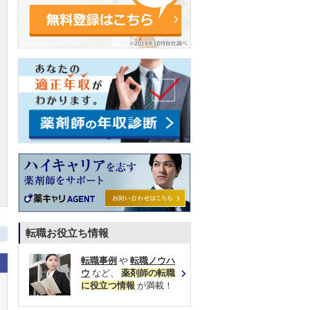
転職お役立ち情報
転職事例
や
転職ノウハ
ウ
など、
薬剤師の転職
に役立つ情報
が満載！