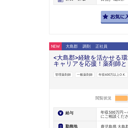
NEW
大島郡
調剤
正社員
<大島郡>経験を活かせる環
キャリアを応援！薬剤師と
管理薬剤師
一般薬剤師
年収600万以上O.K.
閲覧状況
年収500万円
給与
にご相談くだ
勤務地
鹿児島県 大島