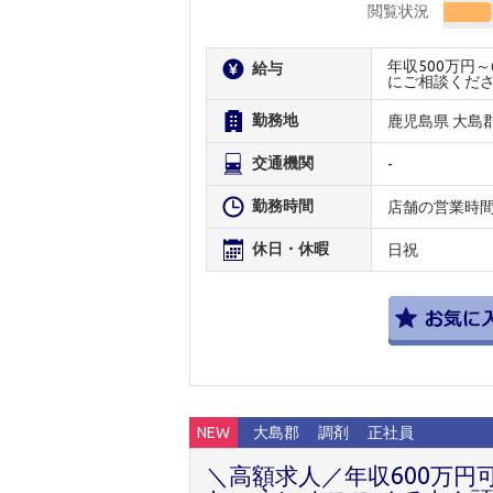
閲覧状況
年収500万円
給与
にご相談くだ
勤務地
鹿児島県 大島
交通機関
-
勤務時間
店舗の営業時
休日・休暇
日祝
NEW
大島郡
調剤
正社員
＼高額求人／年収600万円