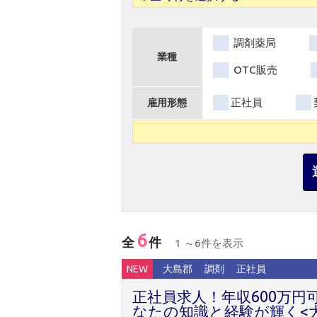
調剤薬局
業種
OTC販売
正社員
雇用形態
6
全
件
1 ～6件を表示
NEW
大島郡
調剤
正社員
正社員求人！年収600万
なたの知識と経験が輝く<