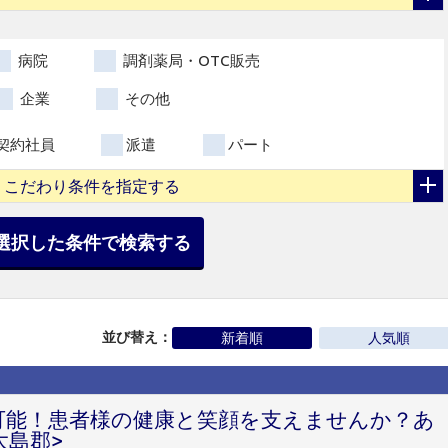
病院
調剤薬局・OTC販売
企業
その他
契約社員
派遣
パート
こだわり条件を指定する
選択した条件で検索する
並び替え：
新着順
人気順
円可能！患者様の健康と笑顔を支えませんか？あ
大島郡>