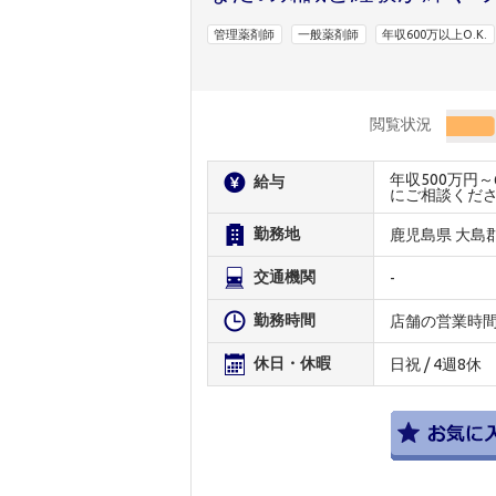
管理薬剤師
一般薬剤師
年収600万以上O.K.
閲覧状況
年収500万円
給与
にご相談くだ
勤務地
鹿児島県 大島
交通機関
-
勤務時間
店舗の営業時
休日・休暇
日祝 / 4週8休