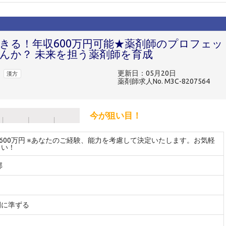
活きる！年収600万円可能★薬剤師のプロフェッ
んか？ 未来を担う薬剤師を育成
更新日：05月20日
漢方
薬剤師求人No. M3C-8207564
今が狙い目！
～600万円 ※あなたのご経験、能力を考慮して決定いたします。お気軽
さい！
郡
間に準ずる