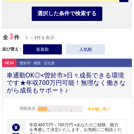
選択した条件で検索する
3
全
件
1 ～3件を表示
並び替え：
新着順
人気順
NEW
曽於市
病院
正社員
車通勤OK◎<曽於市>日々成長できる環境
です★年収700万円可能！無理なく働きな
がら成長もサポート♪
閲覧状況
今が狙い目！
年収400万円～700万円 ※あなたのご経験、能力
を考慮して決定いたします。お気軽にご相談くだ