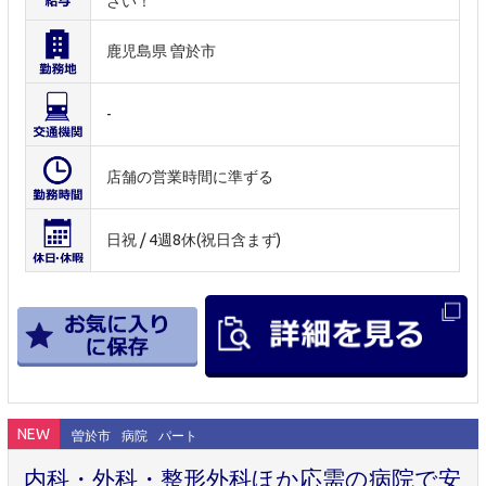
さい！
鹿児島県 曽於市
-
店舗の営業時間に準ずる
日祝 / 4週8休(祝日含まず)
NEW
曽於市
病院
パート
内科・外科・整形外科ほか応需の病院で安