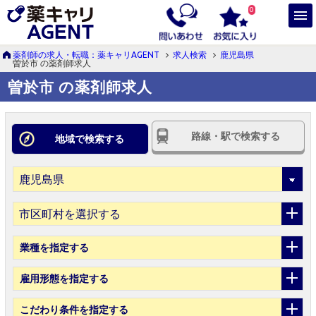
0
薬剤師の求人・転職：薬キャリAGENT
求人検索
鹿児島県
曽於市 の薬剤師求人
曽於市 の薬剤師求人
路線・駅で検索する
地域で検索する
市区町村を選択する
業種
を指定する
雇用形態
を指定する
こだわり条件
を指定する