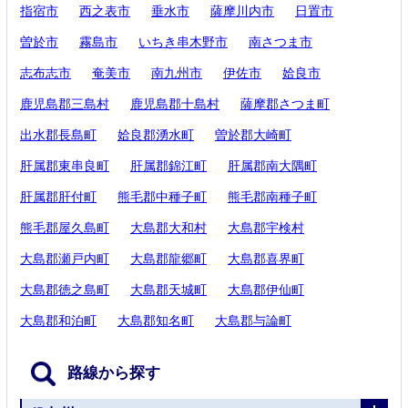
指宿市
西之表市
垂水市
薩摩川内市
日置市
曽於市
霧島市
いちき串木野市
南さつま市
志布志市
奄美市
南九州市
伊佐市
姶良市
鹿児島郡三島村
鹿児島郡十島村
薩摩郡さつま町
出水郡長島町
姶良郡湧水町
曽於郡大崎町
肝属郡東串良町
肝属郡錦江町
肝属郡南大隅町
肝属郡肝付町
熊毛郡中種子町
熊毛郡南種子町
熊毛郡屋久島町
大島郡大和村
大島郡宇検村
大島郡瀬戸内町
大島郡龍郷町
大島郡喜界町
大島郡徳之島町
大島郡天城町
大島郡伊仙町
大島郡和泊町
大島郡知名町
大島郡与論町
路線から探す