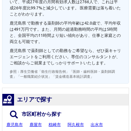
いて、平成27年度の月間有効求人数は2766人で、これは平
成26年度比99.7%と減少しています。 医療需要は落ち着いた
ことがわかります。
鹿児島県 で勤務する薬剤師の平均年齢は42.0歳で、平均年収
は491万円です。また、月間の超過勤務時間の平均は5時間
と、全国平均の11時間より短い傾向があり、仕事と家庭との
両立も可能です。
鹿児島県 で薬剤師としての勤務をご希望なら、ぜひ薬キャリ
エージェントをご利用ください。専任のコンサルタントが、
ご相談からご就業までしっかりサポートいたします。
参照：厚生労働省「衛生行政報告例」「医師・歯科医師・薬剤師調
査」「一般職業紹介状況」「賃金構造基本統計調査」
エリアで探す
市区町村から探す
鹿児島市
鹿屋市
枕崎市
阿久根市
出水市