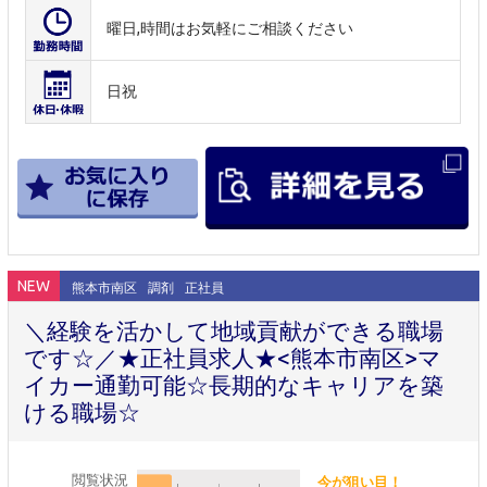
曜日,時間はお気軽にご相談ください
日祝
NEW
熊本市南区
調剤
正社員
＼経験を活かして地域貢献ができる職場
です☆／★正社員求人★<熊本市南区>マ
イカー通勤可能☆長期的なキャリアを築
ける職場☆
閲覧状況
今が狙い目！