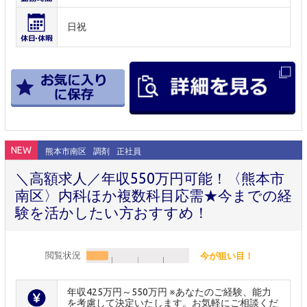
日祝
NEW
熊本市南区
調剤
正社員
＼高額求人／年収550万円可能！〈熊本市
南区〉内科ほか複数科目応需★今までの経
験を活かしたい方おすすめ！
閲覧状況
今が狙い目！
年収425万円～550万円 ※あなたのご経験、能力
を考慮して決定いたします。お気軽にご相談くだ