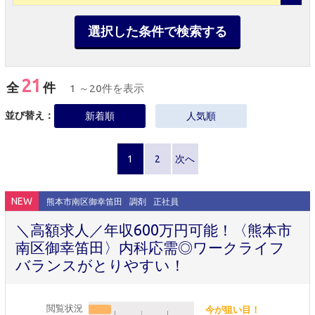
選択した条件で検索する
21
全
件
1 ～20件を表示
並び替え：
新着順
人気順
1
2
次へ
NEW
熊本市南区御幸笛田
調剤
正社員
＼高額求人／年収600万円可能！〈熊本市
南区御幸笛田〉内科応需◎ワークライフ
バランスがとりやすい！
閲覧状況
今が狙い目！