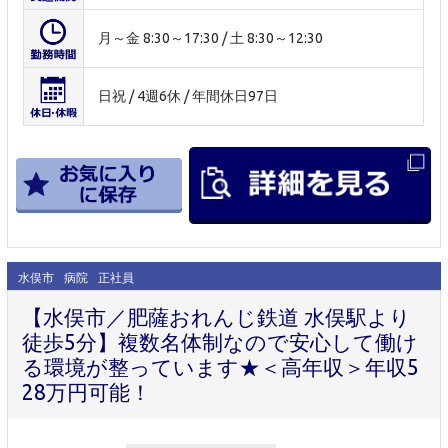
月～金 8:30～17:30 / 土 8:30～12:30
日祝 / 4週6休 / 年間休日97日
水俣市
病院
正社員
【水俣市／肥薩おれんじ鉄道 水俣駅より
徒歩5分】複数名体制なので安心して働け
る環境が整っています★＜高年収＞年収5
28万円可能！