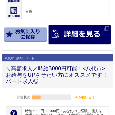
日祝
八代市
調剤
パート
＼高額求人／時給3000円可能！<八代市>
お給与をUPさせたい方にオススメです！
パート求人◎
閲覧状況
今が狙い目！
時給2000円～3000円 ※あなたのご経験、能力を