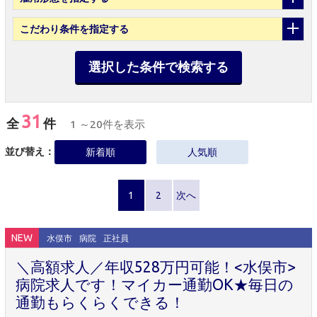
こだわり条件
を指定する
選択した条件で検索する
31
全
件
1 ～20件を表示
並び替え：
新着順
人気順
1
2
次へ
NEW
水俣市
病院
正社員
＼高額求人／年収528万円可能！<水俣市>
病院求人です！マイカー通勤OK★毎日の
通勤もらくらくできる！