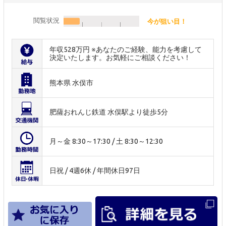
閲覧状況
今が狙い目！
年収528万円 ※あなたのご経験、能力を考慮して
決定いたします。お気軽にご相談ください！
熊本県 水俣市
肥薩おれんじ鉄道 水俣駅より徒歩5分
月～金 8:30～17:30 / 土 8:30～12:30
日祝 / 4週6休 / 年間休日97日