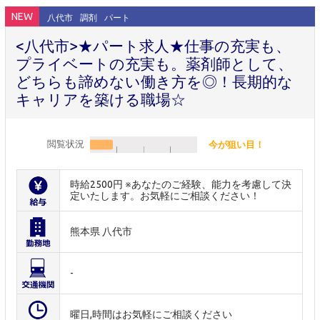
NEW
八代市
調剤
パート
<八代市>★パート求人★仕事の充実も、
プライベートの充実も。薬剤師として、
どちらも諦めない働き方を◎！長期的な
キャリアを築ける職場☆
閲覧状況
今が狙い目！
時給2500円 ※あなたのご経験、能力を考慮して決
定いたします。お気軽にご相談ください！
熊本県 八代市
-
曜日,時間はお気軽にご相談ください