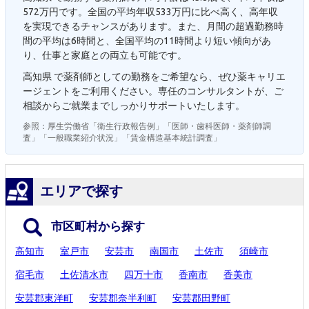
572万円です。全国の平均年収533万円に比べ高く、高年収
を実現できるチャンスがあります。また、月間の超過勤務時
間の平均は6時間と、全国平均の11時間より短い傾向があ
り、仕事と家庭との両立も可能です。
高知県 で薬剤師としての勤務をご希望なら、ぜひ薬キャリエ
ージェントをご利用ください。専任のコンサルタントが、ご
相談からご就業までしっかりサポートいたします。
参照：厚生労働省「衛生行政報告例」「医師・歯科医師・薬剤師調
査」「一般職業紹介状況」「賃金構造基本統計調査」
エリアで探す
市区町村から探す
高知市
室戸市
安芸市
南国市
土佐市
須崎市
宿毛市
土佐清水市
四万十市
香南市
香美市
安芸郡東洋町
安芸郡奈半利町
安芸郡田野町