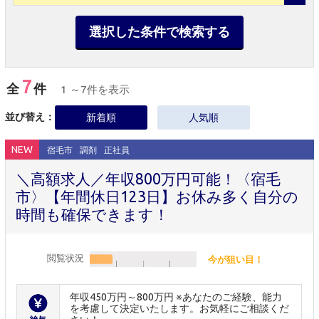
選択した条件で検索する
7
全
件
1 ～7件を表示
並び替え：
新着順
人気順
NEW
宿毛市
調剤
正社員
＼高額求人／年収800万円可能！〈宿毛
市〉【年間休日123日】お休み多く自分の
時間も確保できます！
閲覧状況
今が狙い目！
年収450万円～800万円 ※あなたのご経験、能力
を考慮して決定いたします。お気軽にご相談くだ