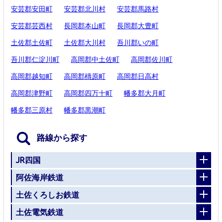
安芸郡安田町
安芸郡北川村
安芸郡馬路村
安芸郡芸西村
長岡郡本山町
長岡郡大豊町
土佐郡土佐町
土佐郡大川村
吾川郡いの町
吾川郡仁淀川町
高岡郡中土佐町
高岡郡佐川町
高岡郡越知町
高岡郡檮原町
高岡郡日高村
高岡郡津野町
高岡郡四万十町
幡多郡大月町
幡多郡三原村
幡多郡黒潮町
路線から探す
JR四国
阿佐海岸鉄道
土佐くろしお鉄道
土佐電気鉄道