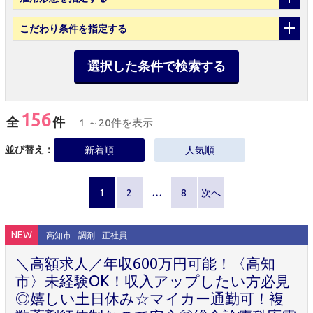
こだわり条件
を指定する
選択した条件で検索する
156
全
件
1 ～20件を表示
並び替え：
新着順
人気順
1
2
…
8
次へ
NEW
高知市
調剤
正社員
＼高額求人／年収600万円可能！〈高知
市〉未経験OK！収入アップしたい方必見
◎嬉しい土日休み☆マイカー通勤可！複