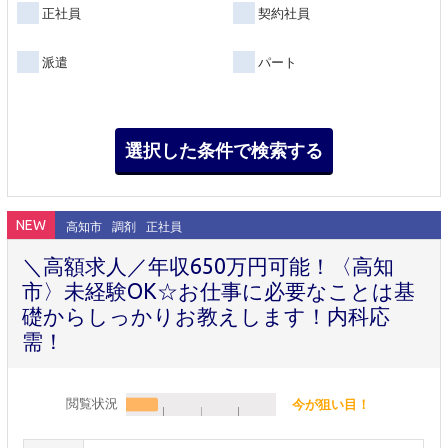
正社員
契約社員
派遣
パート
NEW
高知市
調剤
正社員
＼高額求人／年収650万円可能！〈高知
市〉未経験OK☆お仕事に必要なことは基
礎からしっかりお教えします！内科応
需！
閲覧状況
今が狙い目！