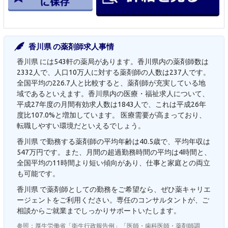
香川県 の薬剤師求人事情
香川県 には543軒の薬局があります。香川県内の薬剤師数は
2332人で、人口10万人に対する薬剤師の人数は237人です。
全国平均の226.7人と比較すると、薬剤師が充実している地
域であるといえます。香川県内の医療・福祉求人について、
平成27年度の月間有効求人数は1843人で、これは平成26年
度比107.0%と増加しています。 医療需要が高まっており、
転職しやすい環境だといえるでしょう。
香川県 で勤務する薬剤師の平均年齢は40.5歳で、平均年収は
547万円です。また、月間の超過勤務時間の平均は4時間と、
全国平均の11時間より短い傾向があり、仕事と家庭との両立
も可能です。
香川県 で薬剤師としての勤務をご希望なら、ぜひ薬キャリエ
ージェントをご利用ください。専任のコンサルタントが、ご
相談からご就業までしっかりサポートいたします。
参照：厚生労働省「衛生行政報告例」「医師・歯科医師・薬剤師調