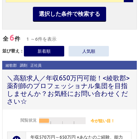
選択した条件で検索する
6
全
件
1 ～6件を表示
並び替え：
新着順
人気順
綾歌郡
調剤
正社員
＼高額求人／年収650万円可能！<綾歌郡>
薬剤師のプロフェッショナル集団を目指
しませんか？お気軽にお問い合わせくだ
さい☆
閲覧状況
今が狙い目！
年収570万円～650万円 ※あなたのご経験、能力