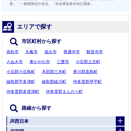
査」「一般職業紹介状況」「賃金構造基本統計調査」
エリアで探す
市区町村から探す
高松市
丸亀市
坂出市
善通寺市
観音寺市
さぬき市
東かがわ市
三豊市
小豆郡土庄町
小豆郡小豆島町
木田郡三木町
香川郡直島町
綾歌郡宇多津町
綾歌郡綾川町
仲多度郡琴平町
仲多度郡多度津町
仲多度郡まんのう町
路線から探す
JR西日本