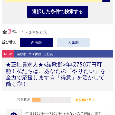
選択した条件で検索する
3
全
件
1 ～3件を表示
並び替え：
新着順
人気順
NEW
綾歌郡
OTC併設
正社員
★正社員求人★<綾歌郡>年収750万円可
能！私たちは、あなたの「やりたい」を
全力で応援します☆「得意」を活かして
働く◎！
閲覧状況
今が狙い目！
年収580万円～750万円 ※あなたのご経験、能力