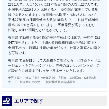
2332人で、人口10万人に対する薬剤師の人数は237人です。
全国平均の226.7人と比較すると、薬剤師が充実している地
域であるといえます。香川県内の医療・福祉求人について、
平成27年度の月間有効求人数は1843人で、これは平成26年
度比107.0%と増加しています。 医療需要が高まっており、
転職しやすい環境だといえるでしょう。
香川県 で勤務する薬剤師の平均年齢は40.5歳で、平均年収は
547万円です。また、月間の超過勤務時間の平均は4時間と、
全国平均の11時間より短い傾向があり、仕事と家庭との両立
も可能です。
香川県 で薬剤師としての勤務をご希望なら、ぜひ薬キャリエ
ージェントをご利用ください。専任のコンサルタントが、ご
相談からご就業までしっかりサポートいたします。
参照：厚生労働省「衛生行政報告例」「医師・歯科医師・薬剤師調
査」「一般職業紹介状況」「賃金構造基本統計調査」
エリアで探す