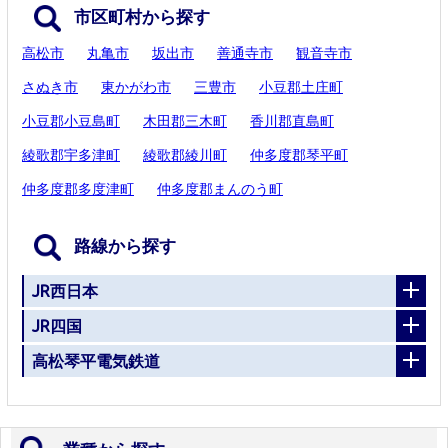
市区町村から探す
高松市
丸亀市
坂出市
善通寺市
観音寺市
さぬき市
東かがわ市
三豊市
小豆郡土庄町
小豆郡小豆島町
木田郡三木町
香川郡直島町
綾歌郡宇多津町
綾歌郡綾川町
仲多度郡琴平町
仲多度郡多度津町
仲多度郡まんのう町
路線から探す
JR西日本
JR四国
高松琴平電気鉄道