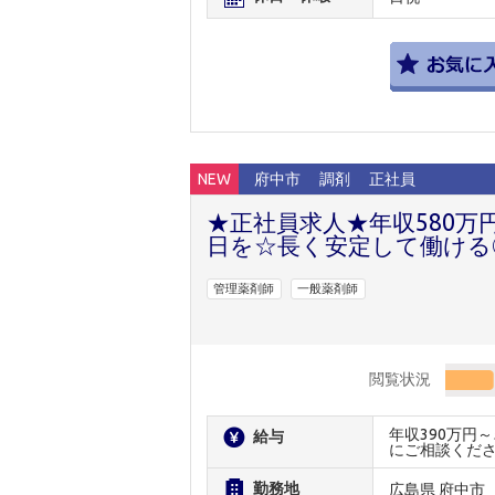
NEW
府中市
調剤
正社員
★正社員求人★年収580万
日を☆長く安定して働ける
管理薬剤師
一般薬剤師
閲覧状況
年収390万円
給与
にご相談くだ
勤務地
広島県 府中市