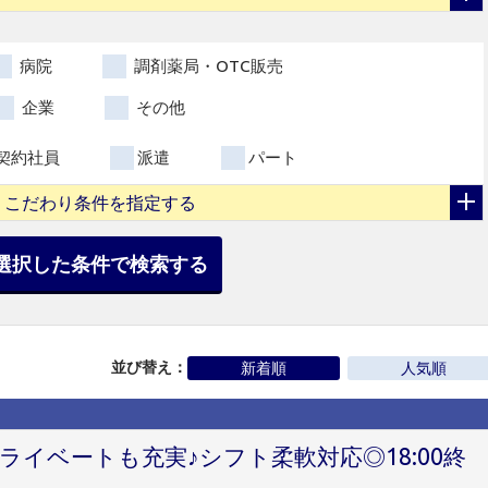
病院
調剤薬局・OTC販売
企業
その他
契約社員
派遣
パート
こだわり条件を指定する
選択した条件で検索する
並び替え：
新着順
人気順
ライベートも充実♪シフト柔軟対応◎18:00終