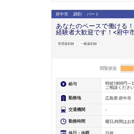
府中市
調剤
パート
あなたのペースで働ける！
経験者大歓迎です！<府中市
管理薬剤師
一般薬剤師
閲覧状況
時給1800円
給与
ご相談くださ
勤務地
広島県 府中市
交通機関
-
勤務時間
曜日,時間はお
休日・休暇
日祝