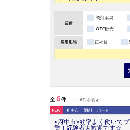
調剤薬局
業種
OTC販売
正社員
雇用形態
6
全
件
1 ～6件を表示
NEW
府中市
調剤
パート
<府中市>効率よく働いてプ
業！経験者大歓迎です☆