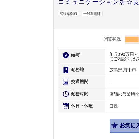
コミュニケーションを☆長
管理薬剤師
一般薬剤師
閲覧状況
年収390万円
給与
にご相談くだ
勤務地
広島県 府中市
交通機関
-
勤務時間
店舗の営業時
休日・休暇
日祝