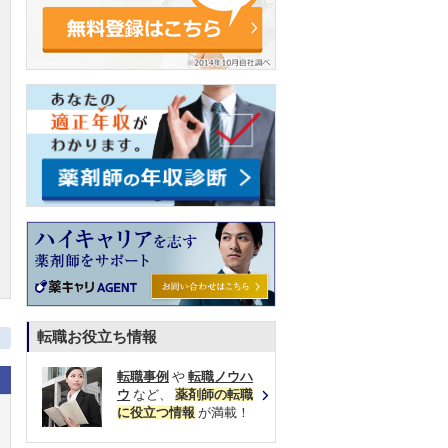
転職お役立ち情報
転職事例
や
転職ノウハ
ウ
など、
薬剤師の転職
に役立つ情報
が満載！