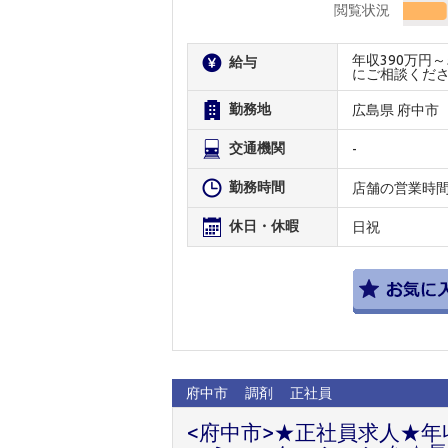
閲覧状況
年収390万円
給与
にご相談くだ
勤務地
広島県 府中市
交通機関
-
勤務時間
店舗の営業時
休日・休暇
日祝
府中市
調剤
正社員
<府中市>★正社員求人★年