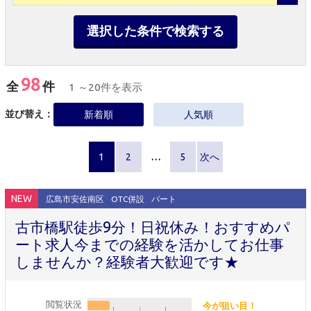
選択した条件で検索する
98
全
件
1 ～20件を表示
並び替え：
新着順
人気順
1
2
…
5
次へ
NEW
広島市安佐南区
OTC併設
パート
古市橋駅徒歩9分！日祝休み！おすすめパ
ート求人今までの経験を活かしてお仕事
しませんか？経験者大歓迎です★
閲覧状況
今が狙い目！