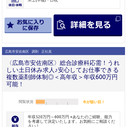
木土(午後)・日祝
広島市安佐南区
調剤
正社員
〈広島市安佐南区〉総合診療科応需！うれ
しい土日休み求人♪安心してお仕事できる
複数薬剤師体制◎＜高年収＞年収600万円
可能！
閲覧状況
今が狙い目！
年収520万円～600万円 ※あなたのご経験、能力
を考慮して決定いたします。お気軽にご相談くだ
さい！