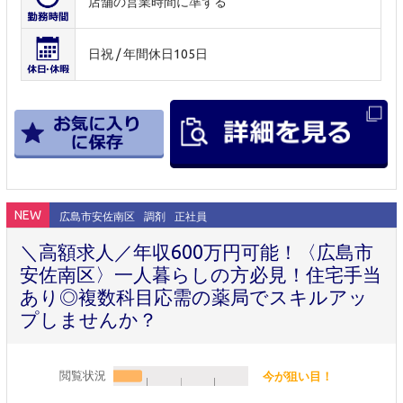
店舗の営業時間に準ずる
日祝 / 年間休日105日
NEW
広島市安佐南区
調剤
正社員
＼高額求人／年収600万円可能！〈広島市
安佐南区〉一人暮らしの方必見！住宅手当
あり◎複数科目応需の薬局でスキルアッ
プしませんか？
閲覧状況
今が狙い目！