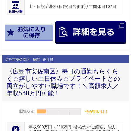
土・日祝 / 週休2日(祝日含まず) / 年間休日107日
広島市安佐南区
病院
正社員
〈広島市安佐南区〉毎日の通勤もらくら
く☆嬉しい土日休み☆プライベートとの
両立がしやすい職場です！＼高額求人／
年収530万円可能！
閲覧状況
今が狙い目！
年収500万円～530万円 ※あなたのご経験、能力