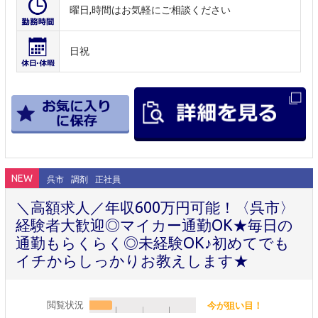
曜日,時間はお気軽にご相談ください
日祝
NEW
呉市
調剤
正社員
＼高額求人／年収600万円可能！〈呉市〉
経験者大歓迎◎マイカー通勤OK★毎日の
通勤もらくらく◎未経験OK♪初めてでも
イチからしっかりお教えします★
閲覧状況
今が狙い目！