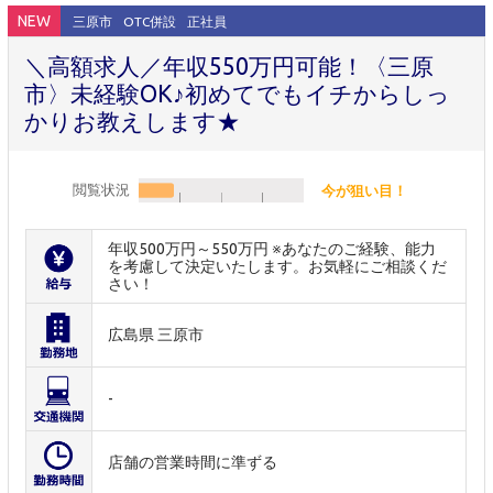
NEW
三原市
OTC併設
正社員
＼高額求人／年収550万円可能！〈三原
市〉未経験OK♪初めてでもイチからしっ
かりお教えします★
閲覧状況
今が狙い目！
年収500万円～550万円 ※あなたのご経験、能力
を考慮して決定いたします。お気軽にご相談くだ
さい！
広島県 三原市
-
店舗の営業時間に準ずる