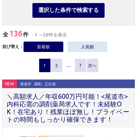
選択した条件で検索する
136
全
件
1 ～20件を表示
並び替え：
新着順
人気順
1
2
…
7
次へ
NEW
尾道市
調剤
正社員
＼高額求人／年収600万円可能！<尾道市>
内科応需の調剤薬局求人です！未経験O
K！在宅あり！残業ほぼ無し！プライベー
トの時間もしっかり確保できます！