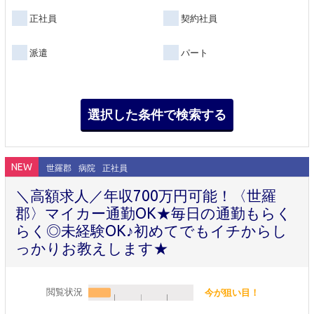
正社員
契約社員
派遣
パート
NEW
世羅郡
病院
正社員
＼高額求人／年収700万円可能！〈世羅
郡〉マイカー通勤OK★毎日の通勤もらく
らく◎未経験OK♪初めてでもイチからし
っかりお教えします★
閲覧状況
今が狙い目！