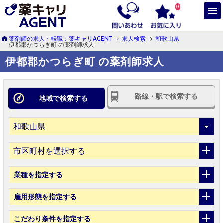
0
薬剤師の求人・転職：薬キャリAGENT
求人検索
和歌山県
伊都郡かつらぎ町 の薬剤師求人
伊都郡かつらぎ町 の薬剤師求人
路線・駅で検索する
地域で検索する
市区町村を選択する
業種
を指定する
雇用形態
を指定する
こだわり条件
を指定する