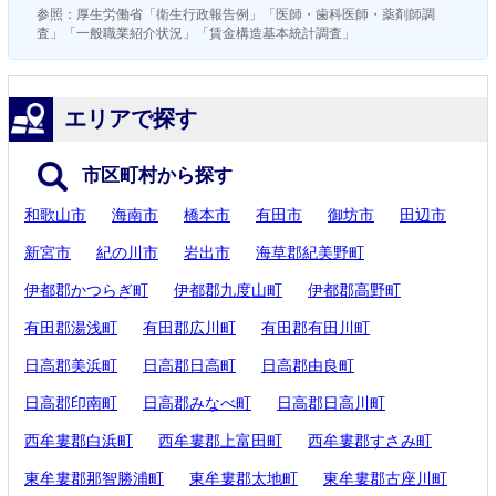
参照：厚生労働省「衛生行政報告例」「医師・歯科医師・薬剤師調
査」「一般職業紹介状況」「賃金構造基本統計調査」
エリアで探す
市区町村から探す
和歌山市
海南市
橋本市
有田市
御坊市
田辺市
新宮市
紀の川市
岩出市
海草郡紀美野町
伊都郡かつらぎ町
伊都郡九度山町
伊都郡高野町
有田郡湯浅町
有田郡広川町
有田郡有田川町
日高郡美浜町
日高郡日高町
日高郡由良町
日高郡印南町
日高郡みなべ町
日高郡日高川町
西牟婁郡白浜町
西牟婁郡上富田町
西牟婁郡すさみ町
東牟婁郡那智勝浦町
東牟婁郡太地町
東牟婁郡古座川町