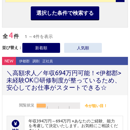
選択した条件で検索する
4
全
件
1 ～4件を表示
並び替え：
新着順
人気順
NEW
伊都郡
調剤
正社員
＼高額求人／年収694万円可能！<伊都郡>
未経験OK◎研修制度が整っているため、
安心してお仕事がスタートできる☆
閲覧状況
今が狙い目！
年収394万円～694万円 ※あなたのご経験、能力
を考慮して決定いたします。お気軽にご相談くだ