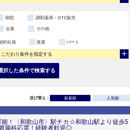
病院
調剤薬局・OTC販売
企業
その他
契約社員
派遣
パート
こだわり条件を指定する
選択した条件で検索する
並び替え：
新着順
人気順
円可能！〈和歌山市〉駅チカ☆和歌山駅より徒歩5
胃腸科応需！経験者歓迎◎