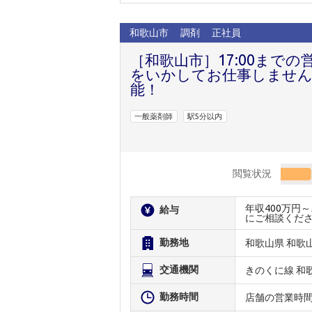
和歌山市
調剤
正社員
［和歌山市］17:00まで
をいかしてお仕事しません
能！
一般薬剤師
駅5分以内
閲覧状況
年収400万円
給与
にご相談くだ
勤務地
和歌山県 和歌
交通機関
きのくに線 和
勤務時間
店舗の営業時