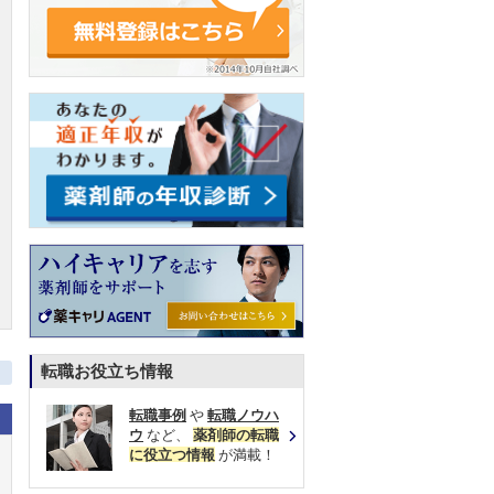
転職お役立ち情報
転職事例
や
転職ノウハ
ウ
など、
薬剤師の転職
に役立つ情報
が満載！