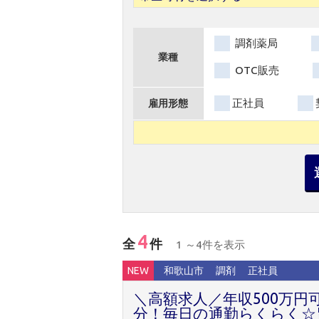
調剤薬局
業種
OTC販売
正社員
雇用形態
4
全
件
1 ～4件を表示
NEW
和歌山市
調剤
正社員
＼高額求人／年収500万
分！毎日の通勤らくらく☆