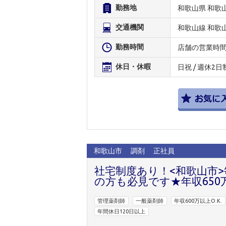
勤務地
和歌山県 和歌
交通機関
和歌山線 和歌
勤務時間
店舗の営業時
休日・休暇
日祝 / 週休2日
和歌山市
調剤
正社員
社宅制度あり！<和歌山市
の方も必見です★年収650
管理薬剤師
一般薬剤師
年収600万以上O.K.
年間休日120日以上