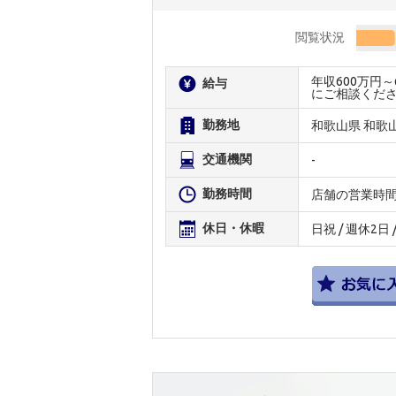
閲覧状況
年収600万円
給与
にご相談くだ
勤務地
和歌山県 和歌
交通機関
-
勤務時間
店舗の営業時
休日・休暇
日祝 / 週休2日