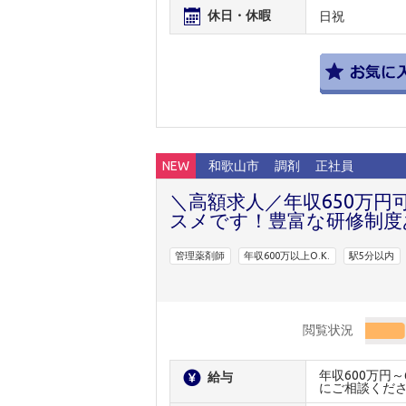
休日・休暇
日祝
NEW
和歌山市
調剤
正社員
＼高額求人／年収650万円
スメです！豊富な研修制度
管理薬剤師
年収600万以上O.K.
駅5分以内
閲覧状況
年収600万円
給与
にご相談くだ