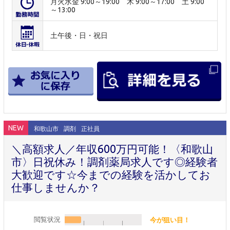
月火水金 9:00～19:00 木 9:00～17:00 土 9:00
～13:00
土午後・日・祝日
NEW
和歌山市
調剤
正社員
＼高額求人／年収600万円可能！〈和歌山
市〉日祝休み！調剤薬局求人です◎経験者
大歓迎です☆今までの経験を活かしてお
仕事しませんか？
閲覧状況
今が狙い目！