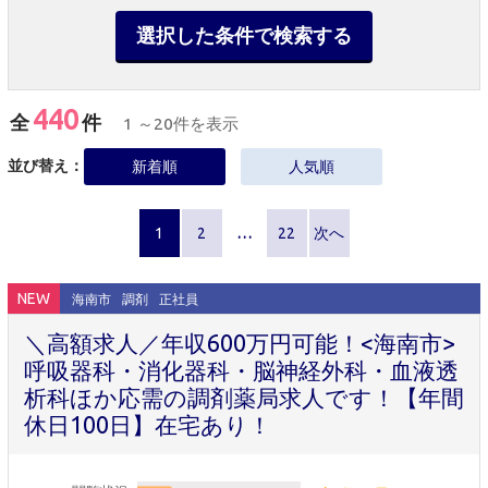
選択した条件で検索する
440
全
件
1 ～20件を表示
並び替え：
新着順
人気順
1
2
…
22
次へ
NEW
海南市
調剤
正社員
＼高額求人／年収600万円可能！<海南市>
呼吸器科・消化器科・脳神経外科・血液透
析科ほか応需の調剤薬局求人です！【年間
休日100日】在宅あり！