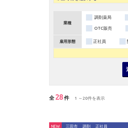
調剤薬局
業種
OTC販売
正社員
雇用形態
28
全
件
1 ～20件を表示
NEW
三田市
調剤
正社員