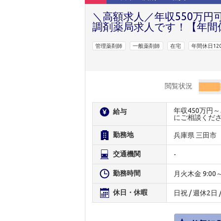
＼高額求人／年収550万円
調剤薬局求人です！【年間
管理薬剤師
一般薬剤師
在宅
年間休日12
閲覧状況
年収450万円
給与
にご相談くだ
勤務地
兵庫県 三田市
交通機関
-
勤務時間
月火木金 9:00～19
休日・休暇
日祝 / 週休2日