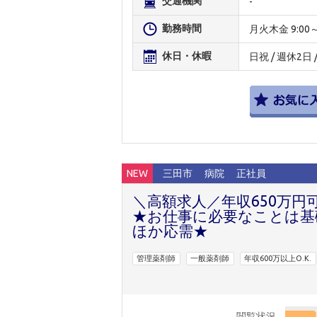
交通機関
-
勤務時間
月火木金 9:00～19
休日・休暇
日祝 / 週休2日
NEW
三田市
病院
正社員
＼高額求人／年収650万円
★お仕事に必要なことは基
ほか応需★
管理薬剤師
一般薬剤師
年収600万以上O.K.
閲覧状況