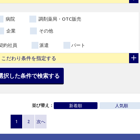
病院
調剤薬局・OTC販売
企業
その他
契約社員
派遣
パート
こだわり条件を指定する
選択した条件で検索する
並び替え：
新着順
人気順
1
2
次へ