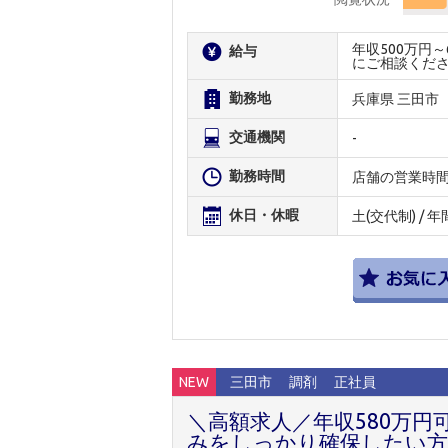
年収500万円
給与
にご相談くだ
勤務地
兵庫県 三田市
交通機関
-
勤務時間
店舗の営業時
休日・休暇
土(交代制) / 
NEW
三田市
調剤
正社員
＼高額求人／年収580万
みをしっかり確保したい方