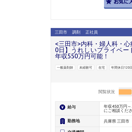
三田市
調剤
正社員
<三田市>内科・婦人科・心
0日】うれしいプライベー
年収550万円可能！
一般薬剤師
未経験可
在宅
年間休日120
閲覧状況
年収450万円
給与
にご相談くだ
勤務地
兵庫県 三田市