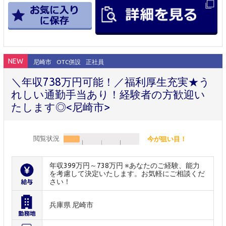
NEW
尼崎市
OTC併設
正社員
＼年収738万円可能！／福利厚生充実★う
れしい通勤手当あり！経験者の方歓迎い
たします◎<尼崎市>
閲覧状況
今が狙い目！
年収399万円～738万円 ※あなたのご経験、能力
を考慮して決定いたします。お気軽にご相談くだ
さい！
兵庫県 尼崎市