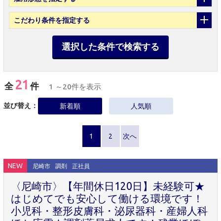
こだわり条件
を指定する
選択した条件で検索する
21
全
件
1 ～20件を表示
並び替え：
新着順
人気順
1
2
次へ
NEW
尼崎市
調剤
正社員
〈尼崎市〉【年間休日120日】未経験可★
はじめてでも安心して働ける環境です！
小児科・整形皮膚科・泌尿器科・産婦人科