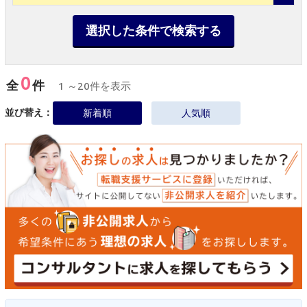
選択した条件で検索する
0
全
件
1 ～20件を表示
並び替え：
新着順
人気順