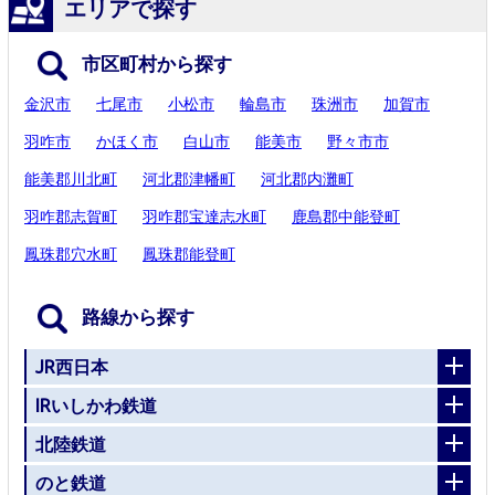
エリアで探す
市区町村から探す
金沢市
七尾市
小松市
輪島市
珠洲市
加賀市
羽咋市
かほく市
白山市
能美市
野々市市
能美郡川北町
河北郡津幡町
河北郡内灘町
羽咋郡志賀町
羽咋郡宝達志水町
鹿島郡中能登町
鳳珠郡穴水町
鳳珠郡能登町
路線から探す
JR西日本
IRいしかわ鉄道
北陸鉄道
のと鉄道