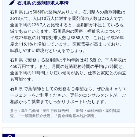
石川県 の薬剤師求人事情
石川県 には506軒の薬局があります。石川県内の薬剤師数は
2618人で、人口10万人に対する薬剤師の人数は226人です。
全国平均の226.7人と比較すると、薬剤師が不足している地
域であるといえます。石川県内の医療・福祉求人について、
平成27年度の月間有効求人数は3858人で、これは平成26年
度比116.1%と増加しています。 医療需要が高まっており、
転職しやすい環境だといえるでしょう。
石川県 で勤務する薬剤師の平均年齢は42.5歳で、平均年収は
450万円です。また、月間の超過勤務時間の平均は7時間と、
全国平均の11時間より短い傾向があり、仕事と家庭との両立
も可能です。
石川県 で薬剤師としての勤務をご希望なら、ぜひ薬キャリエ
ージェントをご利用ください。専任のコンサルタントが、ご
相談からご就業までしっかりサポートいたします。
参照：厚生労働省「衛生行政報告例」「医師・歯科医師・薬剤師調
査」「一般職業紹介状況」「賃金構造基本統計調査」