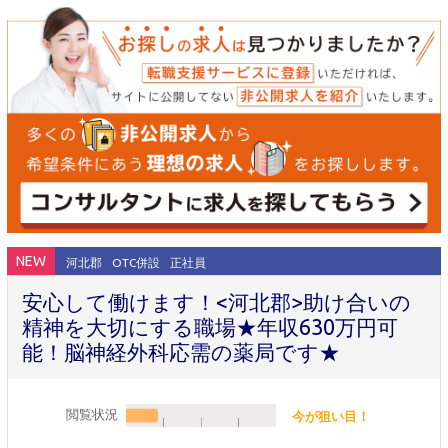
NEW
河北郡
OTC併設
正社員
安心して働けます！<河北郡>助け合いの
精神を大切にする職場★年収630万円可
能！脳神経外科応需の薬局です★
閲覧状況
今が狙い目！