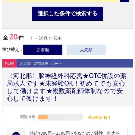
選択した条件で検索する
20
全
件
1 ～20件を表示
並び替え：
新着順
人気順
NEW
河北郡
OTC併設
パート
〈河北郡〉脳神経外科応需★OTC併設の薬
局求人です★未経験OK！初めてでも安心
して働けます★複数薬剤師体制なので安
心して働けます！
閲覧状況
今が狙い目！
時給1800円～2300円 ※あなたのご経験、能力を