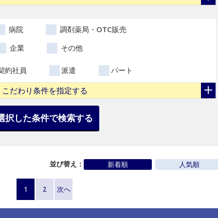
病院
調剤薬局・OTC販売
企業
その他
契約社員
派遣
パート
こだわり条件を指定する
選択した条件で検索する
並び替え：
新着順
人気順
1
2
次へ