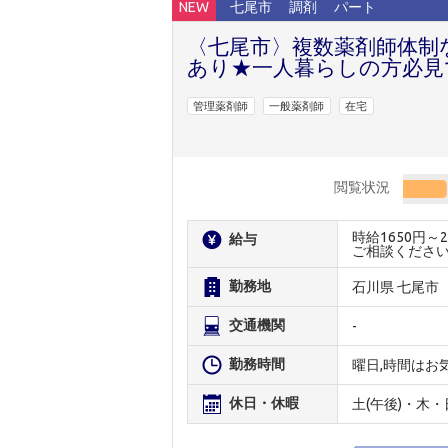
NEW
七尾市
調剤
パート
〈七尾市〉複数薬剤師体制
あり★一人暮らしの方必見
管理薬剤師
一般薬剤師
在宅
閲覧状況
時給1650円
給与
ご相談くださ
勤務地
石川県 七尾市
交通機関
-
勤務時間
曜日,時間はお
休日・休暇
土(午後)・木・