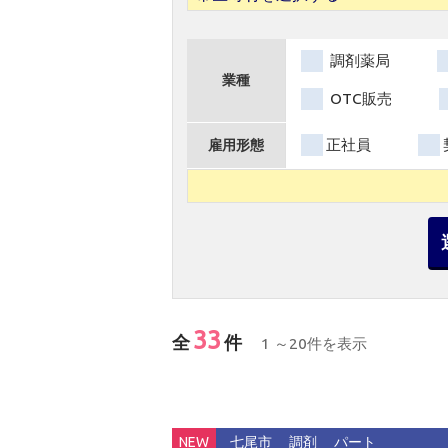
調剤薬局
業種
OTC販売
正社員
雇用形態
33
全
件
1 ～20件を表示
NEW
七尾市
調剤
パート