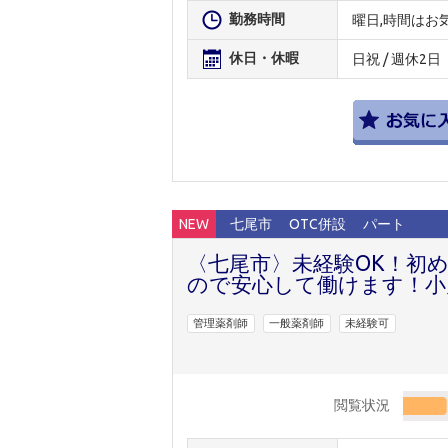
勤務時間
曜日,時間はお
休日・休暇
日祝 / 週休2日
NEW
七尾市
OTC併設
パート
〈七尾市〉未経験OK！初
ので安心して働けます！小
管理薬剤師
一般薬剤師
未経験可
閲覧状況