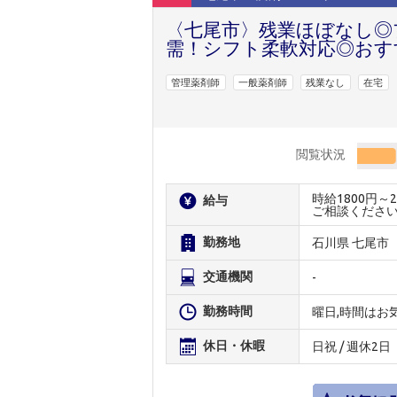
〈七尾市〉残業ほぼなし◎
需！シフト柔軟対応◎おす
管理薬剤師
一般薬剤師
残業なし
在宅
閲覧状況
時給1800円
給与
ご相談くださ
勤務地
石川県 七尾市
交通機関
-
勤務時間
曜日,時間はお
休日・休暇
日祝 / 週休2日