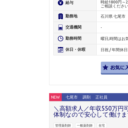
時給1800円
給与
ご相談くださ
勤務地
石川県 七尾市
交通機関
-
勤務時間
曜日,時間はお
休日・休暇
日祝 / 年間休日
NEW
七尾市
調剤
正社員
＼高額求人／年収550万円
体制なので安心して働けま
管理薬剤師
一般薬剤師
在宅