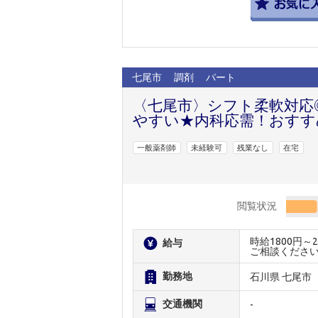
七尾市
調剤
パート
〈七尾市〉シフト柔軟対応
やすい★内科応需！おすす
一般薬剤師
未経験可
残業なし
在宅
閲覧状況
時給1800円
給与
ご相談くださ
勤務地
石川県 七尾市
交通機関
-