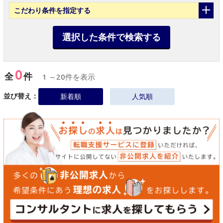
こだわり条件
を指定する
選択した条件で検索する
0
全
件
1 ～20件を表示
並び替え：
新着順
人気順