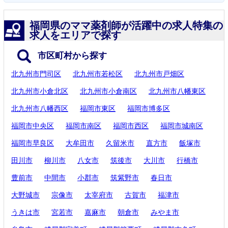
福岡県のママ薬剤師が活躍中の求人特集の
求人をエリアで探す
市区町村から探す
北九州市門司区
北九州市若松区
北九州市戸畑区
北九州市小倉北区
北九州市小倉南区
北九州市八幡東区
北九州市八幡西区
福岡市東区
福岡市博多区
福岡市中央区
福岡市南区
福岡市西区
福岡市城南区
福岡市早良区
大牟田市
久留米市
直方市
飯塚市
田川市
柳川市
八女市
筑後市
大川市
行橋市
豊前市
中間市
小郡市
筑紫野市
春日市
大野城市
宗像市
太宰府市
古賀市
福津市
うきは市
宮若市
嘉麻市
朝倉市
みやま市