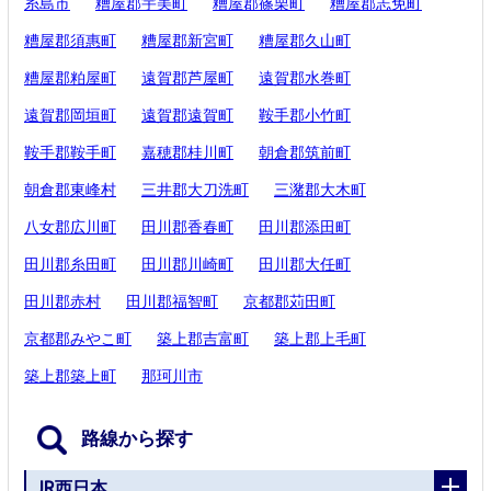
糸島市
糟屋郡宇美町
糟屋郡篠栗町
糟屋郡志免町
糟屋郡須惠町
糟屋郡新宮町
糟屋郡久山町
糟屋郡粕屋町
遠賀郡芦屋町
遠賀郡水巻町
遠賀郡岡垣町
遠賀郡遠賀町
鞍手郡小竹町
鞍手郡鞍手町
嘉穂郡桂川町
朝倉郡筑前町
朝倉郡東峰村
三井郡大刀洗町
三潴郡大木町
八女郡広川町
田川郡香春町
田川郡添田町
田川郡糸田町
田川郡川崎町
田川郡大任町
田川郡赤村
田川郡福智町
京都郡苅田町
京都郡みやこ町
築上郡吉富町
築上郡上毛町
築上郡築上町
那珂川市
路線から探す
JR西日本