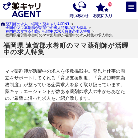
0
薬剤師の求人・転職：薬キャリAGENT
>
全国のママ薬剤師が活躍中の求人特集の求人特集
>
福岡県のママ薬剤師が活躍中の求人特集の求人特集
>
福岡県遠賀郡水巻町のママ薬剤師が活躍中の求人特集の求人特集
福岡県 遠賀郡水巻町のママ薬剤師が活躍
中の求人特集
ママ薬剤師が活躍中の求人を多数掲載中。育児と仕事の両
立をサポートしてくれる「育児支援制度」「育児短時間勤
務制度」が整っている企業求人を多く取り扱っています。
薬キャリエージェントが数ある薬剤師求人の中からあなた
のご希望に沿った求人をご紹介致します。