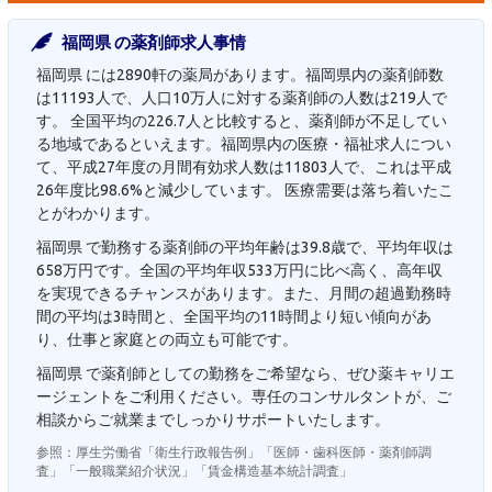
福岡県 の薬剤師求人事情
福岡県 には2890軒の薬局があります。福岡県内の薬剤師数
は11193人で、人口10万人に対する薬剤師の人数は219人で
す。 全国平均の226.7人と比較すると、薬剤師が不足してい
る地域であるといえます。福岡県内の医療・福祉求人につい
て、平成27年度の月間有効求人数は11803人で、これは平成
26年度比98.6%と減少しています。 医療需要は落ち着いたこ
とがわかります。
福岡県 で勤務する薬剤師の平均年齢は39.8歳で、平均年収は
658万円です。全国の平均年収533万円に比べ高く、高年収
を実現できるチャンスがあります。また、月間の超過勤務時
間の平均は3時間と、全国平均の11時間より短い傾向があ
り、仕事と家庭との両立も可能です。
福岡県 で薬剤師としての勤務をご希望なら、ぜひ薬キャリエ
ージェントをご利用ください。専任のコンサルタントが、ご
相談からご就業までしっかりサポートいたします。
参照：厚生労働省「衛生行政報告例」「医師・歯科医師・薬剤師調
査」「一般職業紹介状況」「賃金構造基本統計調査」