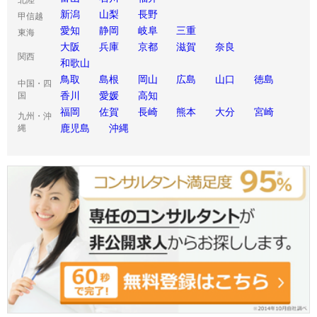
新潟
山梨
長野
甲信越
愛知
静岡
岐阜
三重
東海
大阪
兵庫
京都
滋賀
奈良
関西
和歌山
鳥取
島根
岡山
広島
山口
徳島
中国・四
香川
愛媛
高知
国
福岡
佐賀
長崎
熊本
大分
宮崎
九州・沖
鹿児島
沖縄
縄