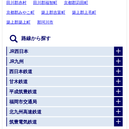
田川郡赤村
田川郡福智町
京都郡苅田町
京都郡みやこ町
築上郡吉富町
築上郡上毛町
築上郡築上町
那珂川市
路線から探す
JR西日本
JR九州
西日本鉄道
甘木鉄道
平成筑豊鉄道
福岡市交通局
北九州高速鉄道
筑豊電気鉄道