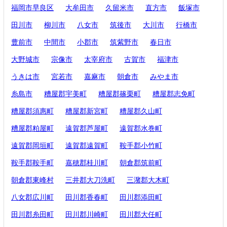
福岡市早良区
大牟田市
久留米市
直方市
飯塚市
田川市
柳川市
八女市
筑後市
大川市
行橋市
豊前市
中間市
小郡市
筑紫野市
春日市
大野城市
宗像市
太宰府市
古賀市
福津市
うきは市
宮若市
嘉麻市
朝倉市
みやま市
糸島市
糟屋郡宇美町
糟屋郡篠栗町
糟屋郡志免町
糟屋郡須惠町
糟屋郡新宮町
糟屋郡久山町
糟屋郡粕屋町
遠賀郡芦屋町
遠賀郡水巻町
遠賀郡岡垣町
遠賀郡遠賀町
鞍手郡小竹町
鞍手郡鞍手町
嘉穂郡桂川町
朝倉郡筑前町
朝倉郡東峰村
三井郡大刀洗町
三潴郡大木町
八女郡広川町
田川郡香春町
田川郡添田町
田川郡糸田町
田川郡川崎町
田川郡大任町