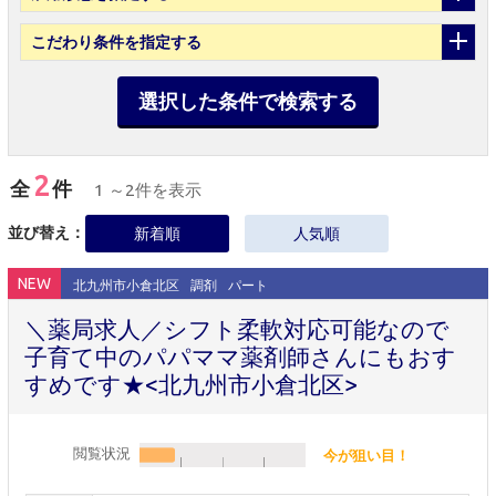
こだわり条件
を指定する
選択した条件で検索する
2
全
件
1 ～2件を表示
並び替え：
新着順
人気順
NEW
北九州市小倉北区
調剤
パート
＼薬局求人／シフト柔軟対応可能なので
子育て中のパパママ薬剤師さんにもおす
すめです★<北九州市小倉北区>
閲覧状況
今が狙い目！