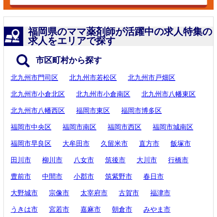
福岡県のママ薬剤師が活躍中の求人特集の
求人をエリアで探す
市区町村から探す
北九州市門司区
北九州市若松区
北九州市戸畑区
北九州市小倉北区
北九州市小倉南区
北九州市八幡東区
北九州市八幡西区
福岡市東区
福岡市博多区
福岡市中央区
福岡市南区
福岡市西区
福岡市城南区
福岡市早良区
大牟田市
久留米市
直方市
飯塚市
田川市
柳川市
八女市
筑後市
大川市
行橋市
豊前市
中間市
小郡市
筑紫野市
春日市
大野城市
宗像市
太宰府市
古賀市
福津市
うきは市
宮若市
嘉麻市
朝倉市
みやま市