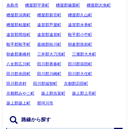
糸島市
糟屋郡宇美町
糟屋郡篠栗町
糟屋郡志免町
糟屋郡須惠町
糟屋郡新宮町
糟屋郡久山町
糟屋郡粕屋町
遠賀郡芦屋町
遠賀郡水巻町
遠賀郡岡垣町
遠賀郡遠賀町
鞍手郡小竹町
鞍手郡鞍手町
嘉穂郡桂川町
朝倉郡筑前町
朝倉郡東峰村
三井郡大刀洗町
三潴郡大木町
八女郡広川町
田川郡香春町
田川郡添田町
田川郡糸田町
田川郡川崎町
田川郡大任町
田川郡赤村
田川郡福智町
京都郡苅田町
京都郡みやこ町
築上郡吉富町
築上郡上毛町
築上郡築上町
那珂川市
路線から探す