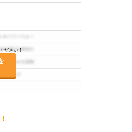
ください！
を
目！