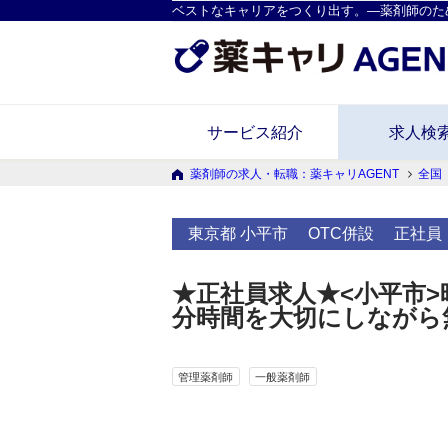
ベストなキャリアをつくり出す。―薬剤師のた
サービス紹介
求人検
薬剤師の求人・転職：薬キャリAGENT
全国
東京都 小平市
OTC併設
正社員
★正社員求人★<小平市>
分時間を大切にしながら
管理薬剤師
一般薬剤師