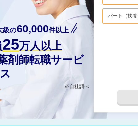
パート（扶養
60,000
大級の
件以上
25
員
万人以上
の薬剤師転職サービ
ス
※自社調べ