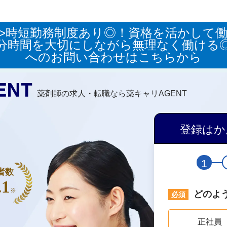
>時短勤務制度あり◎！資格を活かして働
分時間を大切にしながら無理なく働ける
へのお問い合わせはこちらから
薬剤師の求人・転職なら薬キャリAGENT
登録はか
1
者数
.1
※
どのよ
正社員