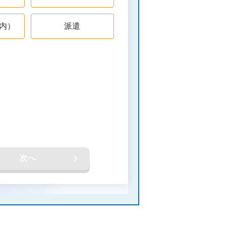
内）
派遣
次へ