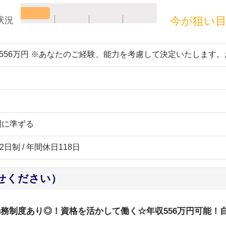
今が狙い
状況
～556万円 ※あなたのご経験、能力を考慮して決定いたします
間に準ずる
2日制 / 年間休日118日
せください）
勤務制度あり◎！資格を活かして働く☆年収556万円可能！