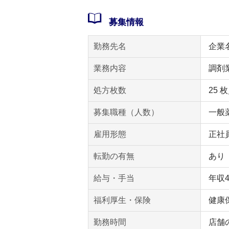
募集情報
勤務先名
企業
業務内容
調剤
処方枚数
25 
募集職種（人数）
一般薬
雇用形態
正社
転勤の有無
あり
給与・手当
年収
福利厚生・保険
健康
勤務時間
店舗