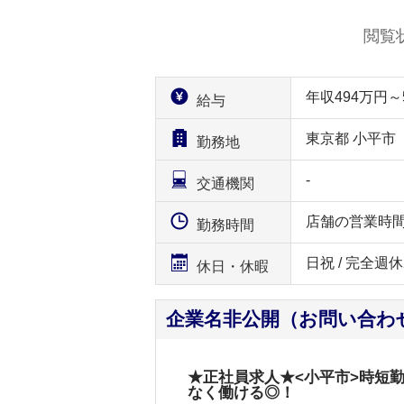
閲覧
年収494万円
給与
東京都 小平市
勤務地
-
交通機関
店舗の営業時
勤務時間
日祝 / 完全週休
休日・休暇
企業名非公開（お問い合わ
★正社員求人★<小平市>時短
なく働ける◎！