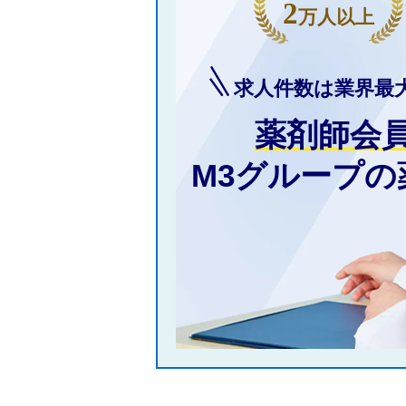
2
万人以上
求人件数は業界最
薬剤師会
M3グループ