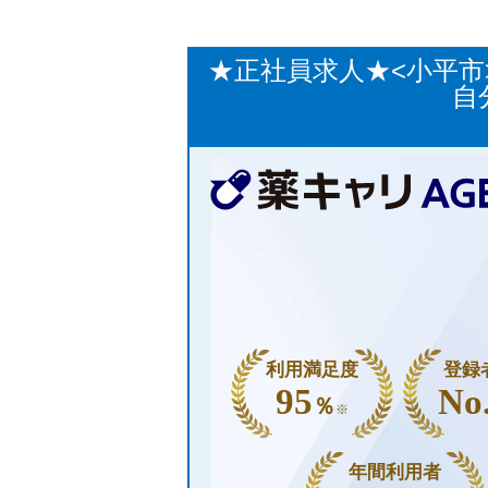
★正社員求人★<小平市
自
利用満足度
登録
95
No
％
※
年間利用者