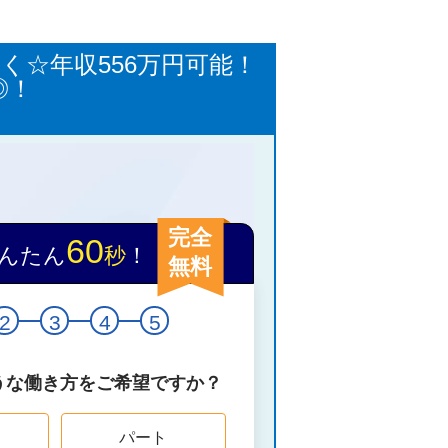
く☆年収556万円可能！
◎！
完全
60
んたん
秒
！
無料
2
3
4
5
うな働き方をご希望ですか？
パート