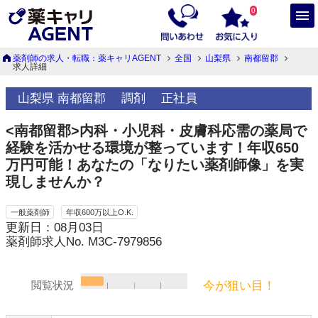
0
薬剤師の求人・転職：薬キャリAGENT
全国
山梨県
南都留郡
求人詳細
山梨県 南都留郡
調剤
正社員
<南都留郡>内科・小児科・皮膚科応需の薬局で
経験を活かせる環境が整っています！年収650
万円可能！あなたの「なりたい薬剤師像」を実
現しませんか？
一般薬剤師
年収600万以上O.K.
更新日：08月03日
薬剤師求人No. M3C-7979856
今が狙い目！
閲覧状況