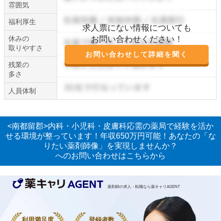
雰囲気
福利厚生
求人票にない情報についても
休みの
お問い合わせください！
取りやすさ
お問い合わせして詳細を聞く
残業の
多さ
人員体制
<南都留郡>内科・小児科・皮膚科応需の薬局で経験を活か
せる環境が整っています！年収650万円可能！あなたの「な
りたい薬剤師像」を実現しませんか？
へのお問い合わせはこちらから
薬剤師の求人・転職なら薬キャリAGENT
利用満足度
登録者数