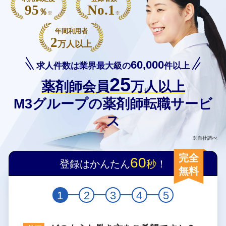
95
No.1
％
※
※
年間利用者
2
万人以上
60,000
求人件数は業界最大級の
件以上
25
薬剤師会員
万人以上
M3グループの薬剤師転職サービ
ス
※自社調べ
完全
60
登録はかんたん
秒
！
無料
1
2
3
4
5