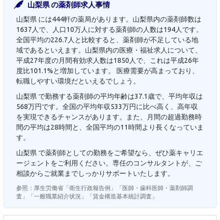
山梨県 の薬剤師求人事情
山梨県 には444軒の薬局があります。山梨県内の薬剤師数は
1637人で、人口10万人に対する薬剤師の人数は194人です。
全国平均の226.7人と比較すると、薬剤師が不足している地
域であるといえます。山梨県内の医療・福祉求人について、
平成27年度の月間有効求人数は1850人で、これは平成26年
度比101.1%と増加しています。 医療需要が高まっており、
転職しやすい環境だといえるでしょう。
山梨県 で勤務する薬剤師の平均年齢は37.1歳で、平均年収は
568万円です。全国の平均年収533万円に比べ高く、高年収
を実現できるチャンスがあります。また、月間の超過勤務時
間の平均は28時間と、全国平均の11時間より長くなっていま
す。
山梨県 で薬剤師としての勤務をご希望なら、ぜひ薬キャリエ
ージェントをご利用ください。専任のコンサルタントが、ご
相談からご就業までしっかりサポートいたします。
参照：厚生労働省「衛生行政報告例」「医師・歯科医師・薬剤師調
査」「一般職業紹介状況」「賃金構造基本統計調査」