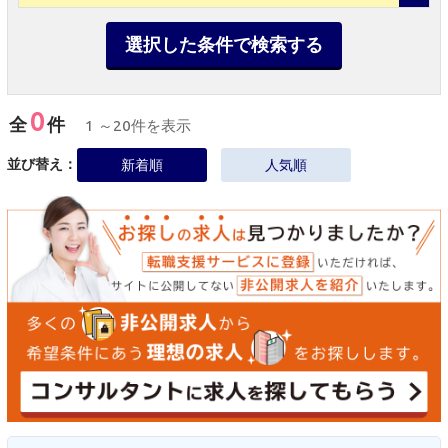
選択した条件で検索する
0
全
件
1 ～20件を表示
並び替え：
新着順
人気順