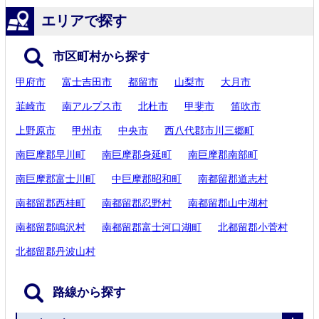
エリアで探す
市区町村から探す
甲府市
富士吉田市
都留市
山梨市
大月市
韮崎市
南アルプス市
北杜市
甲斐市
笛吹市
上野原市
甲州市
中央市
西八代郡市川三郷町
南巨摩郡早川町
南巨摩郡身延町
南巨摩郡南部町
南巨摩郡富士川町
中巨摩郡昭和町
南都留郡道志村
南都留郡西桂町
南都留郡忍野村
南都留郡山中湖村
南都留郡鳴沢村
南都留郡富士河口湖町
北都留郡小菅村
北都留郡丹波山村
路線から探す